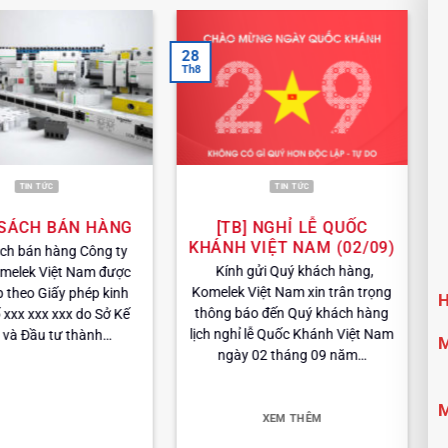
28
Th8
TIN TỨC
TIN TỨC
SÁCH BÁN HÀNG
[TB] NGHỈ LỄ QUỐC
KHÁNH VIỆT NAM (02/09)
ch bán hàng Công ty
Kính gửi Quý khách hàng,
elek Việt Nam được
Komelek Việt Nam xin trân trọng
 theo Giấy phép kinh
thông báo đến Quý khách hàng
xxx xxx xxx do Sở Kế
lịch nghỉ lễ Quốc Khánh Việt Nam
và Đầu tư thành…
ngày 02 tháng 09 năm…
XEM THÊM