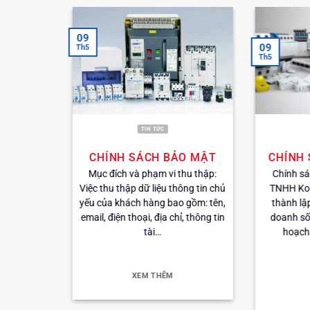
09
09
Th5
Th5
TIN TỨC
INGUN
CHÍNH SÁCH BẢO MẬT
CHÍNH 
AM
Mục đích và phạm vi thu thập:
Chính sá
Đức) là
Việc thu thập dữ liệu thông tin chủ
TNHH Kom
g sản xuất
yếu của khách hàng bao gồm: tên,
thành lập
 kim kiểm
email, điện thoại, địa chỉ, thông tin
doanh số 
 tra bo
tài…
hoạch 
n…
XEM THÊM