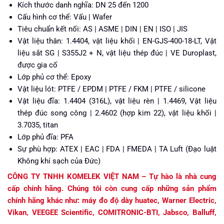
Kích thước danh nghĩa: DN 25 đến 1200
Cấu hình cơ thể: Vấu | Wafer
Tiêu chuẩn kết nối: AS | ASME | DIN | EN | ISO | JIS
Vật liệu thân: 1.4404, vật liệu khối | EN-GJS-400-18-LT, Vật
liệu sắt SG | S355J2 + N, vật liệu thép đúc | VE Duroplast,
được gia cố
Lớp phủ cơ thể: Epoxy
Vật liệu lót: PTFE / EPDM | PTFE / FKM | PTFE / silicone
Vật liệu đĩa: 1.4404 (316L), vật liệu rèn | 1.4469, Vật liệu
thép đúc song công | 2.4602 (hợp kim 22), vật liệu khối |
3.7035, titan
Lớp phủ đĩa: PFA
Sự phù hợp: ATEX | EAC | FDA | FMEDA | TA Luft (Đạo luật
Không khí sạch của Đức)
CÔNG TY TNHH KOMELEK VIỆT NAM – Tự hào là nhà cung
cấp chính hãng. Chúng tôi còn cung cấp những sản phẩm
chính hãng khác như: máy đo độ dày huatec, Warner Electric,
Vikan, VEEGEE Scientific, COMITRONIC-BTI, Jabsco, Balluff,