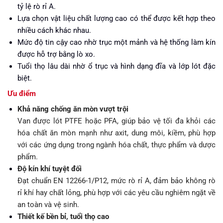
tỷ lệ rò rỉ A.
Lựa chọn vật liệu chất lượng cao có thể được kết hợp theo
nhiều cách khác nhau.
Mức độ tin cậy cao nhờ trục một mảnh và hệ thống làm kín
được hỗ trợ bằng lò xo.
Tuổi thọ lâu dài nhờ ổ trục và hình dạng đĩa và lớp lót đặc
biệt.
Ưu điểm
Khả năng chống ăn mòn vượt trội
Van được lót PTFE hoặc PFA, giúp bảo vệ tối đa khỏi các
hóa chất ăn mòn mạnh như axit, dung môi, kiềm, phù hợp
với các ứng dụng trong ngành hóa chất, thực phẩm và dược
phẩm.
Độ kín khí tuyệt đối
Đạt chuẩn EN 12266-1/P12, mức rò rỉ A, đảm bảo không rò
rỉ khí hay chất lỏng, phù hợp với các yêu cầu nghiêm ngặt về
an toàn và vệ sinh.
Thiết kế bền bỉ, tuổi thọ cao