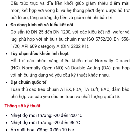
Cấu trúc trục và đĩa liền khối giúp giảm thiểu điểm mài
mòn, kết hợp với vòng bi và hệ thống phớt đệm được hỗ trợ
bởi lò xo, tăng cường độ bền và giảm chi phí bảo trì.
Đa dạng kích cỡ và kiểu kết nối
Có sẵn từ DN 25 đến DN 1200, với các kiểu kết nối wafer và
lug, phù hợp với nhiều tiêu chuẩn như ISO 5752/20, EN 558-
1/20, API 609 category A (DIN 3202 K1).
Tùy chọn điều khiển linh hoạt
Hỗ trợ các chức năng điều khiển như Normally Closed
(NC), Normally Open (NO) và Double Acting (DA), phù hợp
với nhiều ứng dụng và yêu cầu kỹ thuật khác nhau.
Đạt chuẩn quốc tế
Tuân thủ các tiêu chuẩn ATEX, FDA, TA Luft, EAC, đảm bảo
phù hợp với các yêu cầu an toàn và chất lượng quốc tế.
Thông số kỹ thuật
Nhiệt độ môi trường: -20 đến 200 °C
Nhiệt độ môi trường: -20 đến 95 °C
Áp suất hoạt động: 0 đến 10 bar