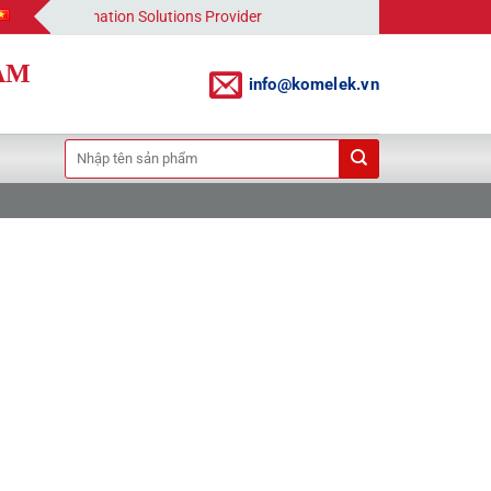
Automation Solutions Provider
AM
info@komelek.vn
Tìm
kiếm: