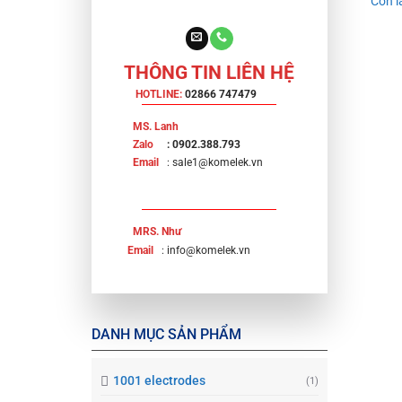
Con 
THÔNG TIN LIÊN HỆ
HOTLINE:
02866 747479
MS. Lanh
Zalo
: 0902.388.793
Email
: sale1@komelek.vn
MRS. Như
Email
: info@komelek.vn
DANH MỤC SẢN PHẨM
1001 electrodes
(1)