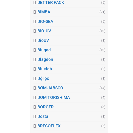
BETTER PACK
(5)
BIMBA
(21)
BIO-SEA
(5)
BIO-UV
(10)
BioUV
(1)
Biuged
(10)
Blagdon
(1)
Bluelab
(2)
Bộ lọc
(1)
BƠM JABSCO
(14)
BƠM TORISHIMA
(4)
BORGER
(3)
Bosta
(1)
BRECOFLEX
(5)