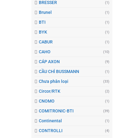
BRESSER
(1)
Brunel
(1)
BTI
(1)
BYK
(1)
CABUR
(1)
CAHO
(10)
CÁP AXON
(9)
CẦU CHÌ BUSSMANN
(1)
Chưa phân loại
(33)
Circor/RTK
(2)
CNOMO
(1)
COMITRONIC-BTI
(39)
Continental
(1)
CONTROLLI
(4)