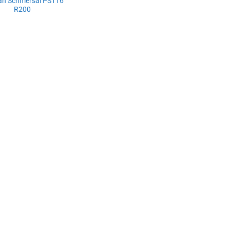
lăn Schmersal PS116
R200