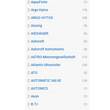
AquaForte
(1)
Argo Hytos
(15)
ARGO-HYTOS
(20)
Aryung
(9)
ASCHAUER
(6)
Ashcroft
(6)
Ashcroft Instruments
(4)
ASTRO Motorengesellschaft
(11)
Atlantic Ultraviolet
(25)
ATO
(2)
AUTOMATIC VALVE
(14)
AUTONICS
(1)
Axon
(7)
B.T.I
(1)