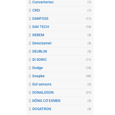
Convertertec
(1)
CREI
(1)
DANFOSS
(11)
DAV TECH
(10)
DEBEM
(3)
Detectamet
(3)
DEUBLIN
(3)
DI SORIC
(11)
Dodge
(10)
Doepke
(90)
Dol sensors
(2)
DONALDSON
(21)
ĐỘNG CƠ EXMEK
(3)
DOSATRON
(3)