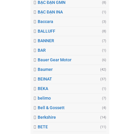
BẠC ĐẠN GMN
(8)
BẠC ĐẠN INA
(1)
Baccara
(3)
BALLUFF
(8)
BANNER
(7)
BAR
(1)
Bauer Gear Motor
(6)
Baumer
(42)
BEINAT
(37)
BEKA
(1)
belimo
(7)
Bell & Gossett
(4)
Berkshire
(14)
BETE
(11)