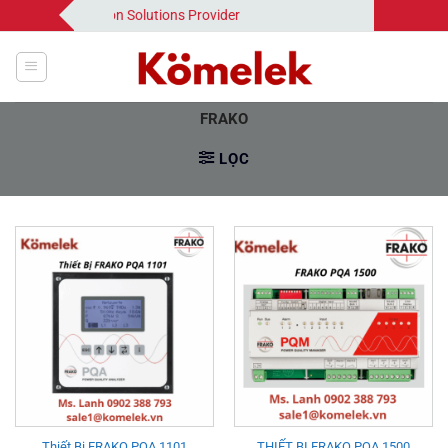
Bỏ
 | Your Automation Solutions Provider
qua
nội
dung
FRAKO
LỌC
Thiết Bị FRAKO PQA 1101
THIẾT BỊ FRAKO PQA 1500