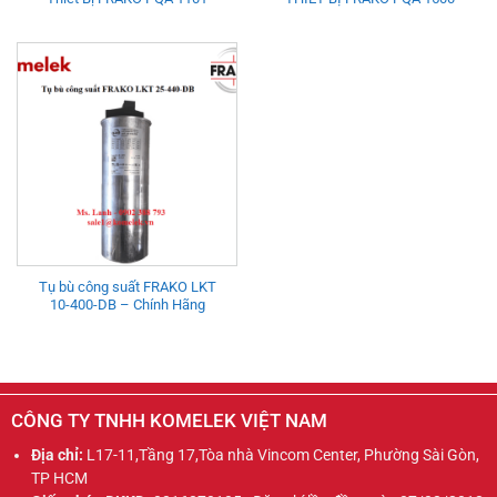
Tụ bù công suất FRAKO LKT
10-400-DB – Chính Hãng
CÔNG TY TNHH KOMELEK VIỆT NAM
Địa chỉ:
L17-11,Tầng 17,Tòa nhà Vincom Center, Phường Sài Gòn,
TP HCM