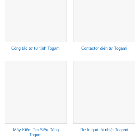
Công tắc tơ từ tính Togami
Contactor điện từ Togami
Máy Kiểm Tra Siêu Dòng
Rơ le quá tải nhiệt Togami
Togami