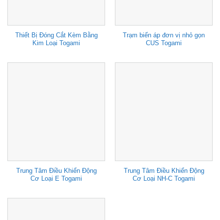
Thiết Bị Đóng Cắt Kèm Bằng
Trạm biến áp đơn vị nhỏ gọn
Kim Loại Togami
CUS Togami
Trung Tâm Điều Khiển Động
Trung Tâm Điều Khiển Động
Cơ Loại E Togami
Cơ Loại NH-C Togami