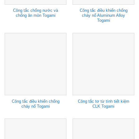
Công tắc chống nước và
Công tắc điều khiển chống
chống ăn mòn Togami
cháy nổ Aluminum Alloy
Togami
Công tắc điều khiển chống
Công tắc tơ từ tính tiết kiệm
cháy nổ Togami
CLK Togami