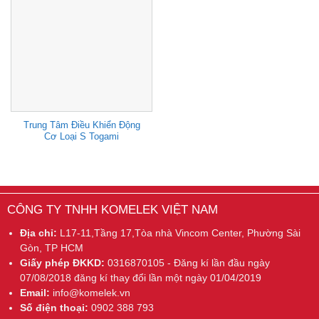
Trung Tâm Điều Khiển Động
Cơ Loại S Togami
CÔNG TY TNHH KOMELEK VIỆT NAM
Địa chỉ:
L17-11,Tầng 17,Tòa nhà Vincom Center, Phường Sài
Gòn, TP HCM
Giấy phép ĐKKD:
0316870105 - Đăng kí lần đầu ngày
07/08/2018 đăng kí thay đổi lần một ngày 01/04/2019
Email:
info@komelek.vn
Số điện thoại:
0902 388 793