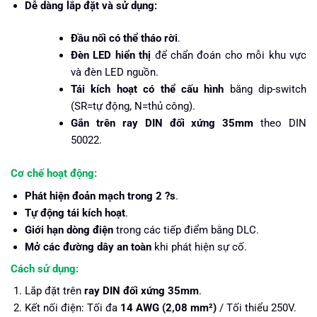
Dễ dàng lắp đặt và sử dụng:
Đầu nối có thể tháo rời
.
Đèn LED hiển thị
để chẩn đoán cho mỗi khu vực
và đèn LED nguồn.
Tái kích hoạt có thể cấu hình
bằng dip-switch
(SR=tự động, N=thủ công).
Gắn trên ray DIN đối xứng 35mm
theo DIN
50022.
Cơ chế hoạt động:
Phát hiện đoản mạch trong 2 ?s
.
Tự động tái kích hoạt
.
Giới hạn dòng điện
trong các tiếp điểm bằng DLC.
Mở các đường dây an toàn
khi phát hiện sự cố.
Cách sử dụng:
Lắp đặt trên
ray DIN đối xứng 35mm
.
Kết nối điện: Tối đa
14 AWG (2,08 mm²)
/ Tối thiểu 250V.