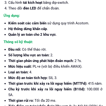
Cấu hình
tái kích hoạt
bằng dip-switch.
Theo dõi
đèn LED
để chẩn đoán.
Ứng dụng:
Kiểm soát các cảm biến
sử dụng quy trình Acotom.
Hệ thống dừng khẩn cấp
.
Quản lý an toàn cho 2 khu vực
.
Thông số kỹ thuật:
Đầu nối:
Có thể tháo rời.
Số lượng khu vực an toàn:
2.
Thời gian phản ứng phát hiện đoản mạch:
2 ?s.
Mức hiệu suất:
PL=e (với bộ điều khiển AWAX).
Loại an toàn:
4.
Mức độ an toàn tích hợp:
SIL 3.
Thời gian trước khi xảy ra lỗi nguy hiểm (MTTFd):
415 năm.
Chu kỳ trước khi xảy ra lỗi nguy hiểm (B10d):
100.000 ở
5A.
Thời gian rủi ro:
Tối đa 20 ms.