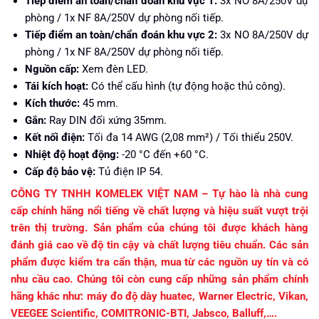
Tiếp điểm an toàn/chẩn đoán khu vực 1:
3x NO 8A/250V dự
phòng / 1x NF 8A/250V dự phòng nối tiếp.
Tiếp điểm an toàn/chẩn đoán khu vực 2:
3x NO 8A/250V dự
phòng / 1x NF 8A/250V dự phòng nối tiếp.
Nguồn cấp:
Xem đèn LED.
Tái kích hoạt:
Có thể cấu hình (tự động hoặc thủ công).
Kích thước:
45 mm.
Gắn:
Ray DIN đối xứng 35mm.
Kết nối điện:
Tối đa 14 AWG (2,08 mm²) / Tối thiểu 250V.
Nhiệt độ hoạt động:
-20 °C đến +60 °C.
Cấp độ bảo vệ:
Tủ điện IP 54.
CÔNG TY TNHH KOMELEK VIỆT NAM – Tự hào là nhà cung
cấp chính hãng nổi tiếng về chất lượng và hiệu suất vượt trội
trên thị trường. Sản phẩm của chúng tôi được khách hàng
đánh giá cao về độ tin cậy và chất lượng tiêu chuẩn. Các sản
phẩm được kiểm tra cẩn thận, mua từ các nguồn uy tín và có
nhu cầu cao. Chúng tôi còn cung cấp những sản phẩm chính
hãng khác như: máy đo độ dày huatec, Warner Electric, Vikan,
VEEGEE Scientific, COMITRONIC-BTI, Jabsco, Balluff,….