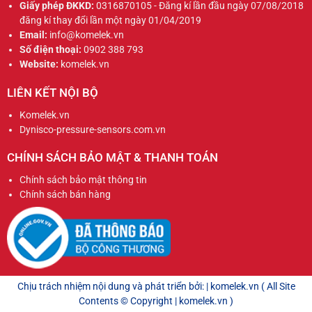
Giấy phép ĐKKD:
0316870105 - Đăng kí lần đầu ngày 07/08/2018
đăng kí thay đổi lần một ngày 01/04/2019
Email:
info@komelek.vn
Số điện thoại:
0902 388 793
Website:
komelek.vn
LIÊN KẾT NỘI BỘ
Komelek.vn
Dynisco-pressure-sensors.com.vn
CHÍNH SÁCH BẢO MẬT & THANH TOÁN
Chính sách bảo mật thông tin
Chính sách bán hàng
Chịu trách nhiệm nội dung và phát triển bởi: | komelek.vn ( All Site
Contents © Copyright | komelek.vn )