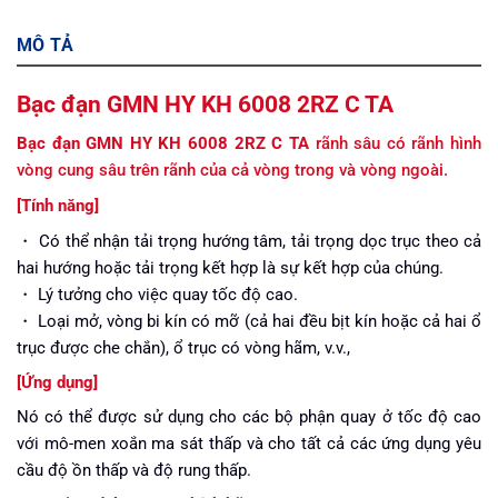
MÔ TẢ
Bạc đạn GMN HY KH 6008 2RZ C TA
Bạc đạn GMN HY KH 6008 2RZ C TA
rãnh sâu có rãnh hình
vòng cung sâu trên rãnh của cả vòng trong và vòng ngoài.
[Tính năng]
・ Có thể nhận tải trọng hướng tâm, tải trọng dọc trục theo cả
hai hướng hoặc tải trọng kết hợp là sự kết hợp của chúng.
・ Lý tưởng cho việc quay tốc độ cao.
・ Loại mở, vòng bi kín có mỡ (cả hai đều bịt kín hoặc cả hai ổ
trục được che chắn), ổ trục có vòng hãm, v.v.,
[Ứng dụng]
Nó có thể được sử dụng cho các bộ phận quay ở tốc độ cao
với mô-men xoắn ma sát thấp và cho tất cả các ứng dụng yêu
cầu độ ồn thấp và độ rung thấp.