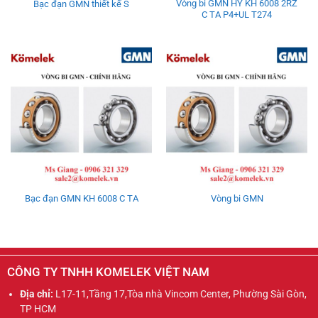
Vòng bi GMN HY KH 6008 2RZ
Bạc đạn GMN thiết kế S
C TA P4+UL T274
Bạc đạn GMN KH 6008 C TA
Vòng bi GMN
CÔNG TY TNHH KOMELEK VIỆT NAM
Địa chỉ:
L17-11,Tầng 17,Tòa nhà Vincom Center, Phường Sài Gòn,
TP HCM