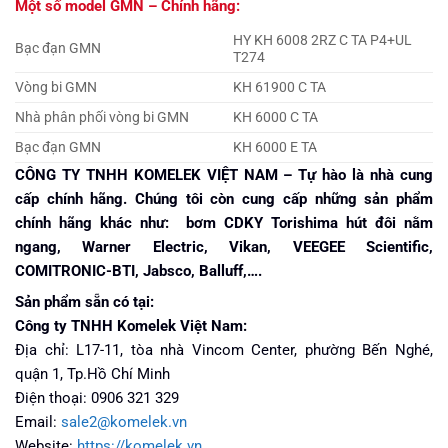
Một số model GMN – Chính hãng:
HY KH 6008 2RZ C TA P4+UL
Bạc đạn GMN
T274
Vòng bi GMN
KH 61900 C TA
Nhà phân phối vòng bi GMN
KH 6000 C TA
Bạc đạn GMN
KH 6000 E TA
CÔNG TY TNHH KOMELEK VIỆT NAM – Tự hào là nhà cung
cấp chính hãng. Chúng tôi còn cung cấp những sản phẩm
chính hãng khác như: bơm CDKY Torishima hút đôi nằm
ngang, Warner Electric, Vikan, VEEGEE Scientific,
COMITRONIC-BTI, Jabsco, Balluff,….
Sản phẩm sẵn có tại:
Công ty TNHH Komelek Việt Nam:
Địa chỉ: L17-11, tòa nhà Vincom Center, phường Bến Nghé,
quận 1, Tp.Hồ Chí Minh
Điện thoại: 0906 321 329
Email:
sale2@komelek.vn
Website:
https://komelek.vn