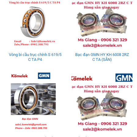
Vòng bi cầu trục chính S 619/5
Bạc đạn GMN HY KH 6008 2RZ
C TA P4
C TA (SẴN)