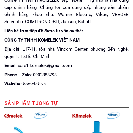
CÔNG TY TNHH KOMELEK VIỆT NAM
– Tự hào là nhà cung
cấp chính hãng. Chúng tôi còn cung cấp những sản phẩm
chính hãng khác như: Warner Electric, Vikan, VEEGEE
Scientific, COMITRONIC-BTI, Jabsco, Balluff,….
Liên hệ trực tiếp để được tư vấn cụ thể:
CÔNG TY TNHH KOMELEK VIỆT NAM
Địa chỉ:
L17-11, tòa nhà Vincom Center, phường Bến Nghé,
quận 1, Tp.Hồ Chí Minh
Email
: sale1.komelek@gmail.com
Phone – Zalo:
0902388793
Website:
komelek.vn
SẢN PHẨM TƯƠNG TỰ