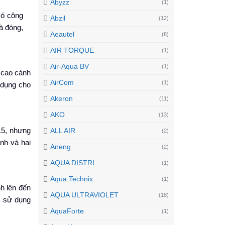
Abyzz
(1)
có công
Abzil
(12)
à đóng,
Aeautel
(8)
AIR TORQUE
(1)
Air-Aqua BV
(1)
 cao cánh
AirCom
(1)
 dụng cho
Akeron
(11)
AKO
(13)
15, nhưng
ALL AIR
(2)
nh và hai
Aneng
(2)
AQUA DISTRI
(1)
Aqua Technix
(1)
h lên đến
AQUA ULTRAVIOLET
(18)
c sử dụng
AquaForte
(1)