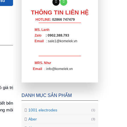
793
THÔNG TIN LIÊN HỆ
HOTLINE:
02866 747479
MS. Lanh
Zalo
: 0902.388.793
Email
: sale1@komelek.vn
MRS. Như
Email
: info@komelek.vn
giá trị
DANH MỤC SẢN PHẨM
iết bên
ong môi
1001 electrodes
(1)
Aber
(3)