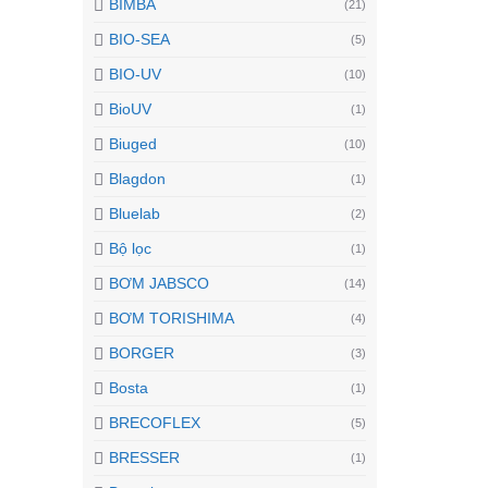
BIMBA
(21)
BIO-SEA
(5)
BIO-UV
(10)
BioUV
(1)
Biuged
(10)
Blagdon
(1)
Bluelab
(2)
Bộ lọc
(1)
BƠM JABSCO
(14)
BƠM TORISHIMA
(4)
BORGER
(3)
Bosta
(1)
BRECOFLEX
(5)
BRESSER
(1)