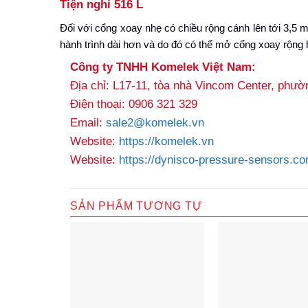
Tiện nghi 516
L
Đối với cổng xoay nhẹ có chiều rộng cánh lên tới 3,5 
hành trình dài hơn và do đó có thể mở cổng xoay rộng 
Công ty TNHH Komelek Việt Nam:
Địa chỉ: L17-11, tòa nhà Vincom Center, phư
Điện thoại: 0906 321 329
Email:
sale2@komelek.vn
Website:
https://komelek.vn
Website:
https://dynisco-pressure-sensors.co
SẢN PHẨM TƯƠNG TỰ