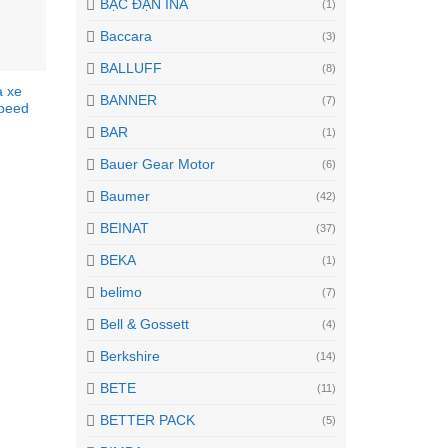
BẠC ĐẠN INA
(1)
Baccara
(3)
BALLUFF
(8)
à xe
BANNER
(7)
peed
BAR
(1)
Bauer Gear Motor
(6)
Baumer
(42)
BEINAT
(37)
BEKA
(1)
belimo
(7)
Bell & Gossett
(4)
Berkshire
(14)
BETE
(11)
BETTER PACK
(5)