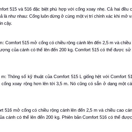
fort 515 và 516 đặc biệt phù hợp với cổng xoay nhẹ. Cả hai đều 
uả là như nhau: Cổng luôn dừng ở cùng một vị trí chính xác khi mở v
in cậy.
 m: Comfort 515 mở cổng có chiều rộng cánh lên đến 2,5 m và chiều
 lượng của cánh có thể lên đến 200 kg. Comfort 515 có thể được sử
5 m: Thông số kỹ thuật của Comfort 515 L giống hệt với Comfort 5
ở cổng xoay rộng hơn lên tới 3,5 m. Nó cũng có sẵn ở dạng một cá
ort 516 mở cổng có chiều rộng cánh lên đến 2,5 m và chiều cao cán
của cánh có thể lên đến 200 kg. Phiên bản Comfort 516 có thể đượ