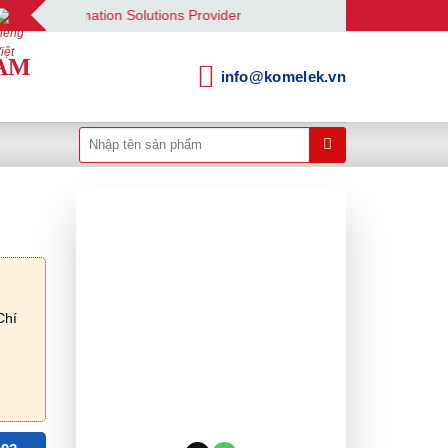
utomation Solutions Provider
AM
info@komelek.vn
Tìm
kiếm:
Chí