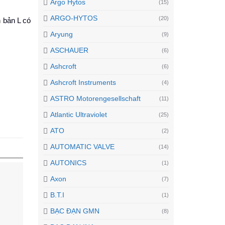
Argo Hytos
(15)
ARGO-HYTOS
(20)
n bản L có
Aryung
(9)
ASCHAUER
(6)
Ashcroft
(6)
Ashcroft Instruments
(4)
ASTRO Motorengesellschaft
(11)
Atlantic Ultraviolet
(25)
ATO
(2)
AUTOMATIC VALVE
(14)
AUTONICS
(1)
Axon
(7)
B.T.I
(1)
BẠC ĐẠN GMN
(8)