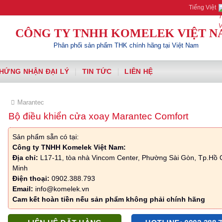
Komelek | Your A
Tiếng Việt
CÔNG TY TNHH KOMELEK VIỆT N
Phân phối sản phẩm THK chính hãng tại Việt Nam
HỨNG NHẬN ĐẠI LÝ
TIN TỨC
LIÊN HỆ
Marantec
Bộ điều khiển cửa xoay Marantec Comfort
Sản phẩm sẵn có tại:
Công ty TNHH Komelek Việt Nam:
Địa chỉ:
L17-11, tòa nhà Vincom Center, Phường Sài Gòn, Tp.Hồ 
Minh
Điện thoại:
0902.388.793
Email:
info@komelek.vn
Cam kết hoàn tiền nếu sản phẩm không phải chính hãng