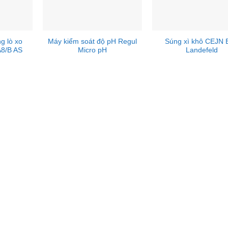
g lò xo
Máy kiểm soát độ pH Regul
Súng xì khô CEJN 
8/B AS
Micro pH
Landefeld