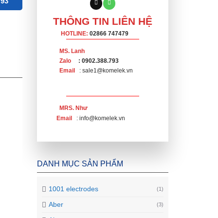
793
THÔNG TIN LIÊN HỆ
HOTLINE:
02866 747479
MS. Lanh
Zalo
: 0902.388.793
Email
: sale1@komelek.vn
MRS. Như
Email
: info@komelek.vn
DANH MỤC SẢN PHẨM
1001 electrodes
(1)
Aber
(3)