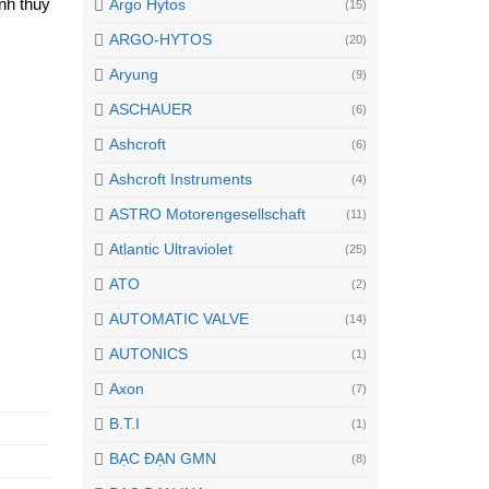
nh thủy
Argo Hytos
(15)
ARGO-HYTOS
(20)
Aryung
(9)
ASCHAUER
(6)
Ashcroft
(6)
Ashcroft Instruments
(4)
ASTRO Motorengesellschaft
(11)
Atlantic Ultraviolet
(25)
ATO
(2)
AUTOMATIC VALVE
(14)
AUTONICS
(1)
Axon
(7)
B.T.I
(1)
BẠC ĐẠN GMN
(8)