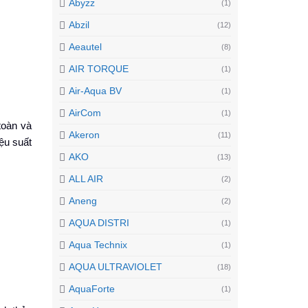
Abyzz
(1)
Abzil
(12)
Aeautel
(8)
AIR TORQUE
(1)
Air-Aqua BV
(1)
AirCom
(1)
toàn và
Akeron
(11)
ệu suất
AKO
(13)
ALL AIR
(2)
Aneng
(2)
AQUA DISTRI
(1)
Aqua Technix
(1)
AQUA ULTRAVIOLET
(18)
AquaForte
(1)