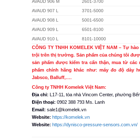
AVAUD 906 M
2601-3700
AVAUD 907 L
3701-5000
AVAUD 908 L
5001-6500
AVAUD 909 L
6501-8100
AVAUD 910 L
8101-10000
CÔNG TY TNHH KOMELEK VIỆT NAM – Tự hào là nh
trội trên thị trường. Sản phẩm của chúng tôi đượ
sản phẩm được kiểm tra cẩn thận, mua từ các 
phẩm chính hãng khác như: máy đo độ dày hua
Jabsco, Balluff,….
Công ty TNHH Komelek Việt Nam:
Địa chỉ:
L17-11, tòa nhà Vincom Center, phường Bến
Điện thoại:
0902 388 793 Ms. Lanh
Email:
sale1@komelek.vn
Website:
https://komelek.vn
Website:
https://dynisco-pressure-sensors.com.vn/