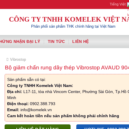
Komelek | Your A
Tiếng Việt
CÔNG TY TNHH KOMELEK VIỆT N
Phân phối sản phẩm THK chính hãng tại Việt Nam
HỨNG NHẬN ĐẠI LÝ
TIN TỨC
LIÊN HỆ
Vibrostop
Bộ giảm chấn rung dây thép Vibrostop AVAUD 90
Sản phẩm sẵn có tại:
Công ty TNHH Komelek Việt Nam:
Địa chỉ:
L17-11, tòa nhà Vincom Center, Phường Sài Gòn, Tp.Hồ 
Minh
Điện thoại:
0902.388.793
Email:
info@komelek.vn
Cam kết hoàn tiền nếu sản phẩm không phải chính hãng