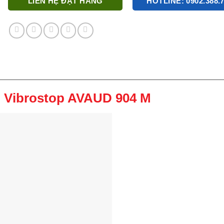
LIÊN HỆ ĐẶT HÀNG
HOTLINE: 0902.388.
p Vibrostop AVAUD 904 M