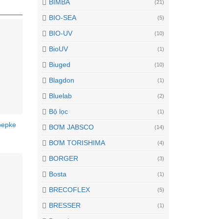
BIMBA
(21)
BIO-SEA
(5)
BIO-UV
(10)
BioUV
(1)
Biuged
(10)
Blagdon
(1)
Bluelab
(2)
Bộ lọc
(1)
oepke
BƠM JABSCO
(14)
BƠM TORISHIMA
(4)
BORGER
(3)
Bosta
(1)
BRECOFLEX
(5)
BRESSER
(1)