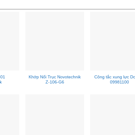
301
Khớp Nối Trục Novotechnik
Công tắc xung lực D
k
Z-106-G6
09981100