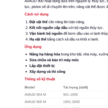
AVAUD 900 hoạt động dựa trên nguyên lý thủy lực, s
lực, piston sẽ di chuyển lên trên, nâng vật thể được 
Cách sử dụng
Đặt vật thể
cần nâng lên bàn nâng.
Kết nối nguồn cấp dầu
với bộ nguồn thủy lực.
Vận hành bộ nguồn
để bơm dầu vào xi lanh thủy 
Hạ vật thể
bằng cách xả dầu ra khỏi xi lanh.
Ứng dụng
Nâng hạ hàng hóa
trong kho bãi, nhà máy, xưởn
Sửa chữa và bảo trì máy móc
Lắp đặt thiết bị
Xây dựng và thi công
Thông số kỹ thuật
Model
Tải trọng (daN)
AVAUD 904 M
901-1900
AVAUD 905 M
1901-2600