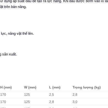
ử dụng áp suất dầu để tạo ra lực nâng. Khi dầu được bơm vào xi la
đặt trên bàn nâng.
lực, nâng vật thể lên.
g sản xuất.
H (mm)
W (mm)
L (mm)
Trọng lượng (kg)
170
125
2,5
2,8
170
125
2,8
3,0