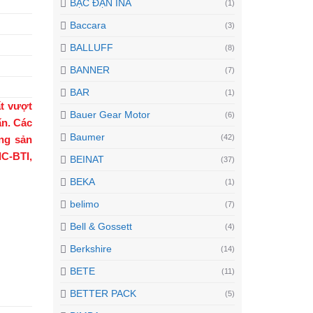
BẠC ĐẠN INA
(1)
Baccara
(3)
BALLUFF
(8)
BANNER
(7)
BAR
(1)
t vượt
Bauer Gear Motor
(6)
ẩn. Các
Baumer
(42)
ng sản
C-BTI,
BEINAT
(37)
BEKA
(1)
belimo
(7)
Bell & Gossett
(4)
Berkshire
(14)
BETE
(11)
BETTER PACK
(5)