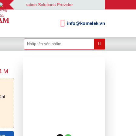
utomation Solutions Provider
AM
info@komelek.vn
Tìm
kiếm:
4 M
Chí