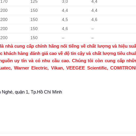
170
125
3,0
4,4
200
150
4,4
4,4
200
150
4,5
4,6
200
150
4,6
–
200
150
–
–
à cung cấp chính hãng nổi tiếng về chất lượng và hiệu suấ
c khách hàng đánh giá cao về độ tin cậy và chất lượng tiêu chu
nguồn uy tín và có nhu cầu cao. Chúng tôi còn cung cấp nhữ
tec, Warner Electric, Vikan, VEEGEE Scientific, COMITRONI
 Nghé, quận 1, Tp.Hồ Chí Minh