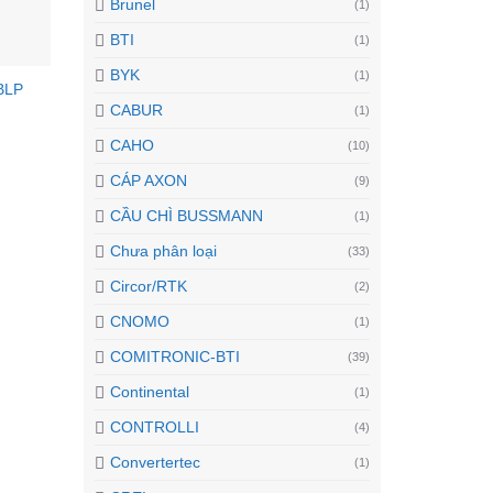
Brunel
(1)
BTI
(1)
BYK
(1)
BLP
CABUR
(1)
CAHO
(10)
CÁP AXON
(9)
CẦU CHÌ BUSSMANN
(1)
Chưa phân loại
(33)
Circor/RTK
(2)
CNOMO
(1)
COMITRONIC-BTI
(39)
Continental
(1)
CONTROLLI
(4)
Convertertec
(1)