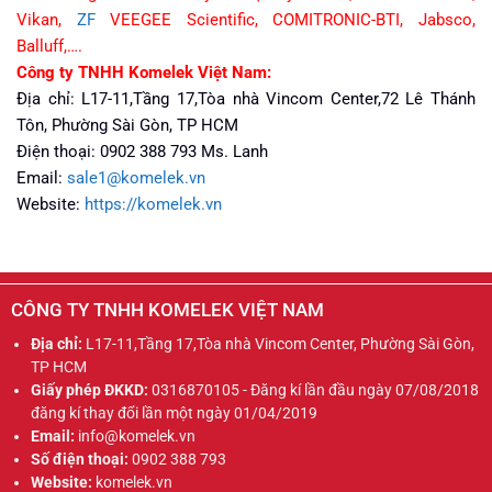
Vikan,
ZF
VEEGEE Scientific, COMITRONIC-BTI, Jabsco,
Balluff,….
Công ty TNHH Komelek Việt Nam:
Địa chỉ: L17-11,Tầng 17,Tòa nhà Vincom Center,72 Lê Thánh
Tôn, Phường Sài Gòn, TP HCM
Điện thoại: 0902 388 793 Ms. Lanh
Email:
sale1@komelek.vn
Website:
https://komelek.vn
CÔNG TY TNHH KOMELEK VIỆT NAM
Địa chỉ:
L17-11,Tầng 17,Tòa nhà Vincom Center, Phường Sài Gòn,
TP HCM
Giấy phép ĐKKD:
0316870105 - Đăng kí lần đầu ngày 07/08/2018
đăng kí thay đổi lần một ngày 01/04/2019
Email:
info@komelek.vn
Số điện thoại:
0902 388 793
Website:
komelek.vn