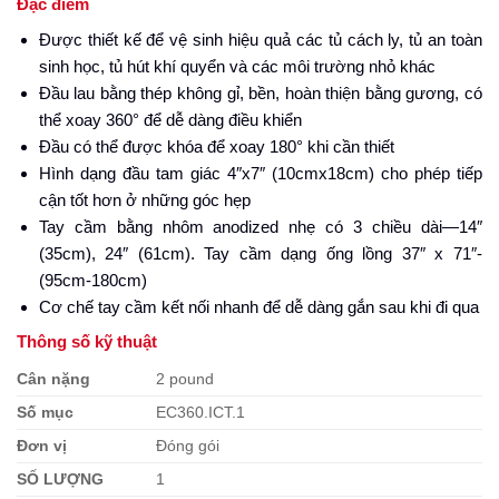
Đặc điểm
Được thiết kế để vệ sinh hiệu quả các tủ cách ly, tủ an toàn
sinh học, tủ hút khí quyển và các môi trường nhỏ khác
Đầu lau bằng thép không gỉ, bền, hoàn thiện bằng gương, có
thể xoay 360° để dễ dàng điều khiển
Đầu có thể được khóa để xoay 180° khi cần thiết
Hình dạng đầu tam giác 4″x7″ (10cmx18cm) cho phép tiếp
cận tốt hơn ở những góc hẹp
Tay cầm bằng nhôm anodized nhẹ có 3 chiều dài—14″
(35cm), 24″ (61cm). Tay cầm dạng ống lồng 37″ x 71″-
(95cm-180cm)
Cơ chế tay cầm kết nối nhanh để dễ dàng gắn sau khi đi qua
Thông số kỹ thuật
Cân nặng
2 pound
Số mục
EC360.ICT.1
Đơn vị
Đóng gói
SỐ LƯỢNG
1