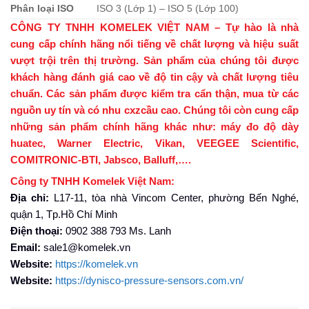
Phân loại ISO
ISO 3 (Lớp 1) – ISO 5 (Lớp 100)
CÔNG TY TNHH KOMELEK VIỆT NAM – Tự hào là nhà
cung cấp chính hãng nổi tiếng về chất lượng và hiệu suất
vượt trội trên thị trường. Sản phẩm của chúng tôi được
khách hàng đánh giá cao về độ tin cậy và chất lượng tiêu
chuẩn. Các sản phẩm được kiểm tra cẩn thận, mua từ các
nguồn uy tín và có nhu cxzcầu cao. Chúng tôi còn cung cấp
những sản phẩm chính hãng khác như: máy đo độ dày
huatec, Warner Electric, Vikan, VEEGEE Scientific,
COMITRONIC-BTI, Jabsco, Balluff,….
Công ty TNHH Komelek Việt Nam:
Địa chỉ:
L17-11, tòa nhà Vincom Center, phường Bến Nghé,
quận 1, Tp.Hồ Chí Minh
Điện thoại:
0902 388 793 Ms. Lanh
Email:
sale1@komelek.vn
Website:
https://komelek.vn
Website:
https://dynisco-pressure-sensors.com.vn/