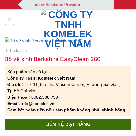
Bỏ
k | Your Automation Solutions Provider
qua
nội
dung
Berkshire
Bộ vệ sinh Berkshire EasyClean 360
Sản phẩm sẵn có tại:
Công ty TNHH Komelek Việt Nam:
Địa chỉ:
L17-11, tòa nhà Vincom Center, Phường Sài Gòn,
Tp.Hồ Chí Minh
Điện thoại:
0902.388.793
Email:
info@komelek.vn
Cam kết hoàn tiền nếu sản phẩm không phải chính hãng
LIÊN HỆ ĐẶT HÀNG