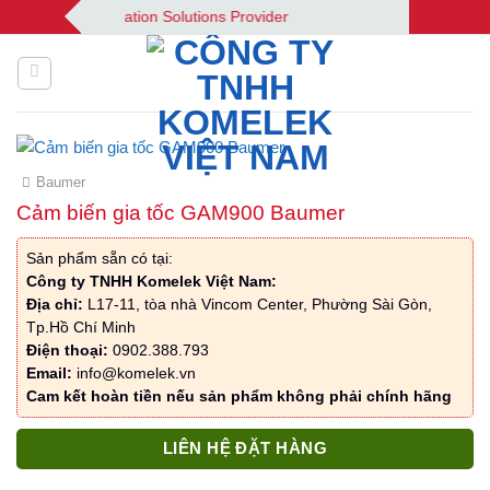
Bỏ
ek | Your Automation Solutions Provider
qua
nội
dung
Baumer
Cảm biến gia tốc GAM900 Baumer
Sản phẩm sẵn có tại:
Công ty TNHH Komelek Việt Nam:
Địa chỉ:
L17-11, tòa nhà Vincom Center, Phường Sài Gòn,
Tp.Hồ Chí Minh
Điện thoại:
0902.388.793
Email:
info@komelek.vn
Cam kết hoàn tiền nếu sản phẩm không phải chính hãng
LIÊN HỆ ĐẶT HÀNG