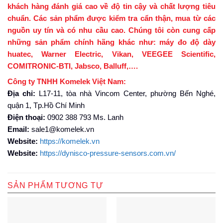
khách hàng đánh giá cao về độ tin cậy và chất lượng tiêu
chuẩn. Các sản phẩm được kiểm tra cẩn thận, mua từ các
nguồn uy tín và có nhu cầu cao. Chúng tôi còn cung cấp
những sản phẩm chính hãng khác như: máy đo độ dày
huatec, Warner Electric, Vikan, VEEGEE Scientific,
COMITRONIC-BTI, Jabsco, Balluff,….
Công ty TNHH Komelek Việt Nam:
Địa chỉ:
L17-11, tòa nhà Vincom Center, phường Bến Nghé,
quận 1, Tp.Hồ Chí Minh
Điện thoại:
0902 388 793 Ms. Lanh
Email:
sale1@komelek.vn
Website:
https://komelek.vn
Website:
https://dynisco-pressure-sensors.com.vn/
SẢN PHẨM TƯƠNG TỰ