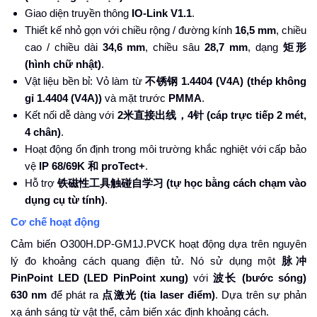
Giao diện truyền thông
IO-Link V1.1
.
Thiết kế nhỏ gọn với chiều rộng / đường kính
16,5 mm
, chiều
cao / chiều dài
34,6 mm
, chiều sâu
28,7 mm
, dạng
矩形
(hình chữ nhật)
.
Vật liệu bền bỉ: Vỏ làm từ
不
锈钢
1.4404 (V4A) (thép không
gỉ 1.4404 (V4A))
và mặt trước
PMMA
.
Kết nối dễ dàng với
2
米直接出
线，
4
针
(cáp trực tiếp 2 mét,
4 chân)
.
Hoạt động ổn định trong môi trường khắc nghiệt với cấp bảo
vệ
IP 68/69K
和
proTect+
.
Hỗ trợ
铁磁性工具触碰自学习
(tự học bằng cách chạm vào
dụng cụ từ tính)
.
Cơ chế hoạt động
Cảm biến O300H.DP-GM1J.PVCK hoạt động dựa trên nguyên
lý đo khoảng cách quang điện tử. Nó sử dụng một
脉冲
PinPoint LED (LED PinPoint xung)
với
波
长
(bước sóng)
630 nm
để phát ra
点激光
(tia laser điểm)
. Dựa trên sự phản
xạ ánh sáng từ vật thể, cảm biến xác định khoảng cách.