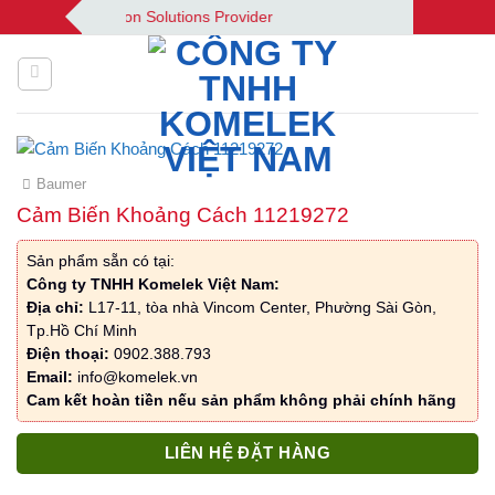
Bỏ
 Your Automation Solutions Provider
qua
nội
dung
Baumer
Cảm Biến Khoảng Cách 11219272
Sản phẩm sẵn có tại:
Công ty TNHH Komelek Việt Nam:
Địa chỉ:
L17-11, tòa nhà Vincom Center, Phường Sài Gòn,
Tp.Hồ Chí Minh
Điện thoại:
0902.388.793
Email:
info@komelek.vn
Cam kết hoàn tiền nếu sản phẩm không phải chính hãng
LIÊN HỆ ĐẶT HÀNG