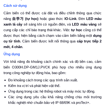
Cách sử dụng
Cảm biến có thể được cài đặt và điều chỉnh thông qua chức
năng
自学
习
(tự học)
hoặc giao thức
IO-Link
. Đèn
LED màu
xanh lá cây
sẽ sáng khi có nguồn điện, và
LED màu vàng
sẽ
cung cấp các chỉ báo trạng thái khác. Việc
tự học
cũng có thể
được thực hiện bằng cách chạm vào cảm biến bằng một
dụng
cụ từ tính
. Cảm biến được kết nối thông qua
cáp trực tiếp 2
mét, 4 chân
.
Ứng dụng
Với khả năng đo khoảng cách chính xác và độ bền cao, cảm
biến O300H.DP-GM1J.PVCK phù hợp cho nhiều ứng dụng
trong công nghiệp tự động hóa, bao gồm:
Đo khoảng cách trong các quy trình sản xuất.
Kiểm tra vị trí và phát hiện vật thể.
Ứng dụng trong các hệ thống robot và máy móc tự động.
Các ứng dụng yêu cầu khả năng chống chịu môi trường
khắc nghiệt nhờ chuẩn bảo vệ IP 68/69K và proTect+.