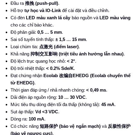
Đầu ra
推挽
(push-pull)
.
Hỗ trợ
tự học và IO-Link
để cài đặt và điều chỉnh.
Có đèn
LED màu xanh lá cây
báo nguồn và
LED màu vàng
cho các chỉ báo khác.
Độ phân giải:
0,5 … 5 mm
.
Sai số tuyến tính thấp:
± 1,5 … 15 mm
.
Loại chùm tia:
点激光
(điểm laser)
.
Khả năng
抑制交互影响
(triệt tiêu ảnh hưởng lẫn nhau)
.
Độ lệch trục quang học nhỏ:
< 2°
.
Độ trôi nhiệt thấp:
< 0.2% Sde/K
.
Đạt chứng nhận
Ecolab
改
编自
EHEDG (Ecolab chuyển thể
từ EHEDG)
.
Thời gian đáp ứng / nhả nhanh chóng:
< 0,49 ms
.
Dải điện áp nguồn rộng:
10 … 30 VDC
.
Mức tiêu thụ dòng điện tối đa thấp (không tải):
45 mA
.
Sụt áp thấp:
Vd <3 VDC
.
Dòng ra:
100 mA
.
Có chức năng
短路保
护
(bảo vệ ngắn mạch)
và
反极性保
护
(bảo vệ ngược cực)
.