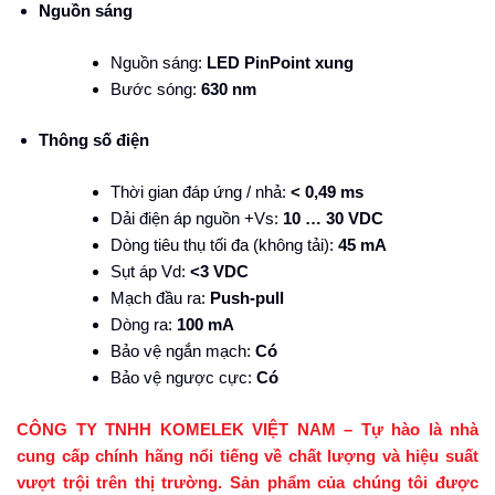
Nguồn sáng
Nguồn sáng:
LED PinPoint xung
Bước sóng:
630 nm
Thông số điện
Thời gian đáp ứng / nhả:
< 0,49 ms
Dải điện áp nguồn +Vs:
10 … 30 VDC
Dòng tiêu thụ tối đa (không tải):
45 mA
Sụt áp Vd:
<3 VDC
Mạch đầu ra:
Push-pull
Dòng ra:
100 mA
Bảo vệ ngắn mạch:
Có
Bảo vệ ngược cực:
Có
CÔNG TY TNHH KOMELEK VIỆT NAM – Tự hào là nhà
cung cấp chính hãng nổi tiếng về chất lượng và hiệu suất
vượt trội trên thị trường. Sản phẩm của chúng tôi được