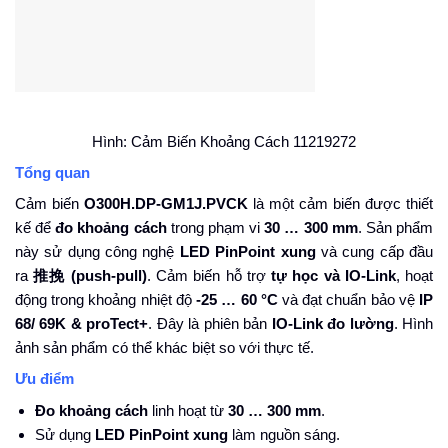
Hình: Cảm Biến Khoảng Cách 11219272
Tổng quan
Cảm biến
O300H.DP-GM1J.PVCK
là một cảm biến được thiết
kế để
đo khoảng cách
trong phạm vi
30 … 300 mm
. Sản phẩm
này sử dụng công nghệ
LED PinPoint xung
và cung cấp đầu
ra
推挽
(push-pull)
. Cảm biến hỗ trợ
tự học và IO-Link
, hoạt
động trong khoảng nhiệt độ
-25 … 60 °C
và đạt chuẩn bảo vệ
IP
68/ 69K & proTect+
. Đây là phiên bản
IO-Link đo lường
. Hình
ảnh sản phẩm có thể khác biệt so với thực tế.
Ưu điểm
Đo khoảng cách
linh hoạt từ
30 … 300 mm
.
Sử dụng
LED PinPoint xung
làm nguồn sáng.