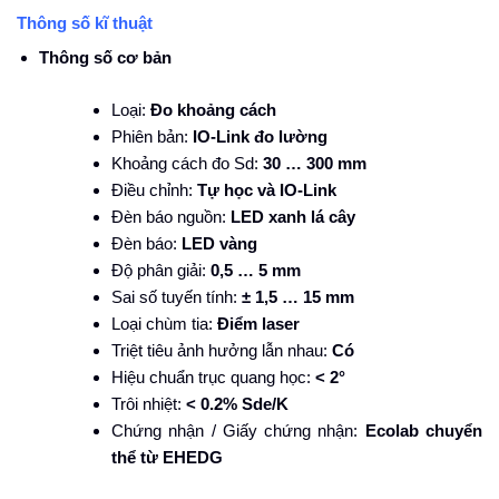
Thông số kĩ thuật
Thông số cơ bản
Loại:
Đo khoảng cách
Phiên bản:
IO-Link đo lường
Khoảng cách đo Sd:
30 … 300 mm
Điều chỉnh:
Tự học và IO-Link
Đèn báo nguồn:
LED xanh lá cây
Đèn báo:
LED vàng
Độ phân giải:
0,5 … 5 mm
Sai số tuyến tính:
± 1,5 … 15 mm
Loại chùm tia:
Điểm laser
Triệt tiêu ảnh hưởng lẫn nhau:
Có
Hiệu chuẩn trục quang học:
< 2°
Trôi nhiệt:
< 0.2% Sde/K
Chứng nhận / Giấy chứng nhận:
Ecolab chuyển
thể từ EHEDG