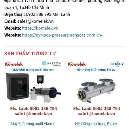
Địa chỉ:
L17-11, tòa nhà Vincom Center, phường Bến Nghé,
quận 1, Tp.Hồ Chí Minh
Điện thoại:
0902 388 793 Ms. Lanh
Email:
sale1@komelek.vn
Website:
https://komelek.vn
Website:
https://dynisco-pressure-sensors.com.vn/
SẢN PHẨM TƯƠNG TỰ
Máy khử trùng muối Akeron
Hệ thống khử trùng Bio uv