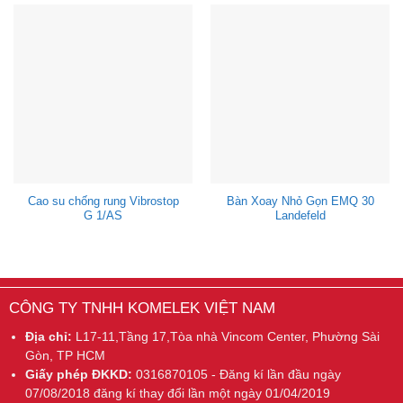
Cao su chống rung Vibrostop
Bàn Xoay Nhỏ Gọn EMQ 30
G 1/AS
Landefeld
CÔNG TY TNHH KOMELEK VIỆT NAM
Địa chỉ:
L17-11,Tầng 17,Tòa nhà Vincom Center, Phường Sài
Gòn, TP HCM
Giấy phép ĐKKD:
0316870105 - Đăng kí lần đầu ngày
07/08/2018 đăng kí thay đổi lần một ngày 01/04/2019