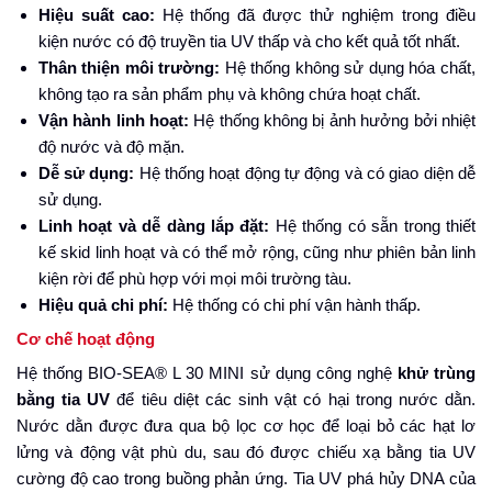
Hiệu suất cao:
Hệ thống đã được thử nghiệm trong điều
kiện nước có độ truyền tia UV thấp và cho kết quả tốt nhất.
Thân thiện môi trường:
Hệ thống không sử dụng hóa chất,
không tạo ra sản phẩm phụ và không chứa hoạt chất.
Vận hành linh hoạt:
Hệ thống không bị ảnh hưởng bởi nhiệt
độ nước và độ mặn.
Dễ sử dụng:
Hệ thống hoạt động tự động và có giao diện dễ
sử dụng.
Linh hoạt và dễ dàng lắp đặt:
Hệ thống có sẵn trong thiết
kế skid linh hoạt và có thể mở rộng, cũng như phiên bản linh
kiện rời để phù hợp với mọi môi trường tàu.
Hiệu quả chi phí:
Hệ thống có chi phí vận hành thấp.
Cơ chế hoạt động
Hệ thống BIO-SEA® L 30 MINI sử dụng công nghệ
khử trùng
bằng tia UV
để tiêu diệt các sinh vật có hại trong nước dằn.
Nước dằn được đưa qua bộ lọc cơ học để loại bỏ các hạt lơ
lửng và động vật phù du, sau đó được chiếu xạ bằng tia UV
cường độ cao trong buồng phản ứng. Tia UV phá hủy DNA của