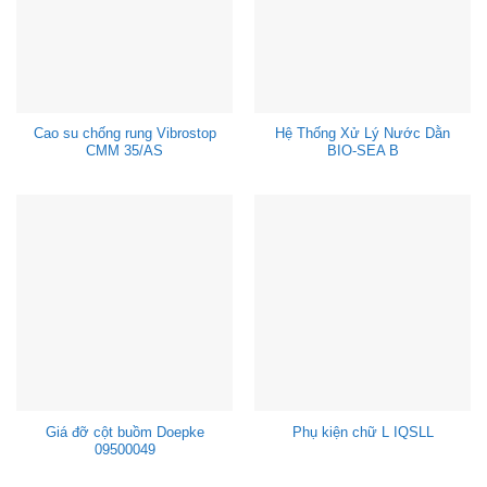
Cao su chống rung Vibrostop
Hệ Thống Xử Lý Nước Dằn
CMM 35/AS
BIO-SEA B
Giá đỡ cột buồm Doepke
Phụ kiện chữ L IQSLL
09500049