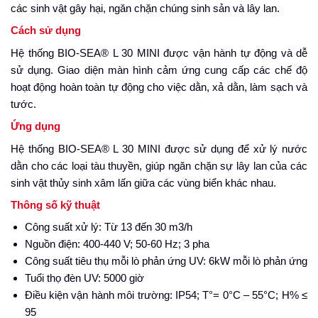
các sinh vật gây hại, ngăn chặn chúng sinh sản và lây lan.
Cách sử dụng
Hệ thống BIO-SEA® L 30 MINI được vận hành tự động và dễ
sử dụng. Giao diện màn hình cảm ứng cung cấp các chế độ
hoạt động hoàn toàn tự động cho việc dằn, xả dằn, làm sạch và
tước.
Ứng dụng
Hệ thống BIO-SEA® L 30 MINI được sử dụng để xử lý nước
dằn cho các loại tàu thuyền, giúp ngăn chặn sự lây lan của các
sinh vật thủy sinh xâm lấn giữa các vùng biển khác nhau.
Thông số kỹ thuật
Công suất xử lý: Từ 13 đến 30 m3/h
Nguồn điện: 400-440 V; 50-60 Hz; 3 pha
Công suất tiêu thụ mỗi lò phản ứng UV: 6kW mỗi lò phản ứng
Tuổi thọ đèn UV: 5000 giờ
Điều kiện vận hành môi trường: IP54; T°= 0°C – 55°C; H% ≤
95