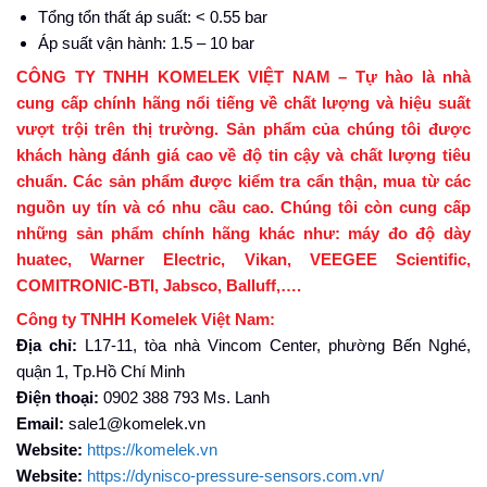
Tổng tổn thất áp suất: < 0.55 bar
Áp suất vận hành: 1.5 – 10 bar
CÔNG TY TNHH KOMELEK VIỆT NAM – Tự hào là nhà
cung cấp chính hãng nổi tiếng về chất lượng và hiệu suất
vượt trội trên thị trường. Sản phẩm của chúng tôi được
khách hàng đánh giá cao về độ tin cậy và chất lượng tiêu
chuẩn. Các sản phẩm được kiểm tra cẩn thận, mua từ các
nguồn uy tín và có nhu cầu cao. Chúng tôi còn cung cấp
những sản phẩm chính hãng khác như: máy đo độ dày
huatec, Warner Electric, Vikan, VEEGEE Scientific,
COMITRONIC-BTI, Jabsco, Balluff,….
Công ty TNHH Komelek Việt Nam:
Địa chỉ:
L17-11, tòa nhà Vincom Center, phường Bến Nghé,
quận 1, Tp.Hồ Chí Minh
Điện thoại:
0902 388 793 Ms. Lanh
Email:
sale1@komelek.vn
Website:
https://komelek.vn
Website:
https://dynisco-pressure-sensors.com.vn/