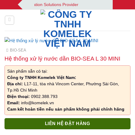
Bỏ
 | Your Automation Solutions Provider
qua
nội
dung
BIO-SEA
Hệ thống xử lý nước dằn BIO-SEA L 30 MINI
Sản phẩm sẵn có tại:
Công ty TNHH Komelek Việt Nam:
Địa chỉ:
L17-11, tòa nhà Vincom Center, Phường Sài Gòn,
Tp.Hồ Chí Minh
Điện thoại:
0902.388.793
Email:
info@komelek.vn
Cam kết hoàn tiền nếu sản phẩm không phải chính hãng
LIÊN HỆ ĐẶT HÀNG