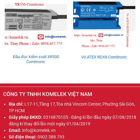
Đầu đọc kiểm soát-XR530
Vỏ ATEX RDX8 Comitronic
Comitronic
CÔNG TY TNHH KOMELEK VIỆT NAM
Địa chỉ:
L17-11,Tầng 17,Tòa nhà Vincom Center, Phường Sài Gòn,
TP HCM
Giấy phép ĐKKD:
0316870105 - Đăng kí lần đầu ngày 07/08/2018
đăng kí thay đổi lần một ngày 01/04/2019
Email:
info@komelek.vn
Số điện thoại:
0902 388 793