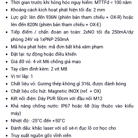
Thời gian trước khi hỏng hóc nguy hiểm: MTTFd = 100 năm
Khoảng cách kích hoạt phát hiện tối đa: 2 mm
Lực giữ: lên đến 936N (phiên bản tham chiếu + OX-R) hoặc
lên đến 820N (phiên bản tham chiếu + OX-E)
Tiếp điểm / chẩn đoán an toàn: 2xNO tối đa 250mA/dự
phòng 24V và 1xPNP 250mA
Mã hóa phát hiện: mã đơn bất khả xâm phạm
Đặt lại: tự động hoặc điều khiển
Giá đỡ vỏ: 4 vít M6 chống giả mạo
Tay cầm đính kèm: 2 vít M8
Vị trí lắp: 1
Chất liệu vỏ: Gương thép không gỉ 316L được đánh bóng
Chất liệu cốc hút: Magnetic INOX (ref. + OX)
Kết nối điện: Dây PUR 50cm với đầu nối M12
Khả năng chống nước: IP67 hoặc 68 (tùy thuộc vào kiểu
máy)
Nhiệt độ: -25°C đến +50°C
Đánh dấu: khắc laser với số sê-ri đục lỗ cơ học cho
Truy xuất nguồn gốc vĩnh viễn