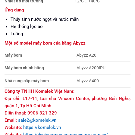
Nhiệt độ môi trường
+2°C … +40°C
Ứng dụng
Thủy sinh nước ngọt và nước mặn
Hệ thống lọc ao
Luồng
Một số model máy bơm của hãng Abyzz
Máy bơm
Abyzz A20
Máy bơm chính hãng
Abyzz A200IPU
Nhà cung cấp máy bơm
Abyzz A400
Công ty TNHH Komelek Việt Nam:
Địa chỉ: L17-11, tòa nhà Vincom Center, phường Bến Nghé,
quận 1, Tp.Hồ Chí Minh
Điện thoại: 0906 321 329
Email:
sale2@komelek.vn
Website:
https://komelek.vn
Website:
https://dynisco-pressure-sensors.com.vn/