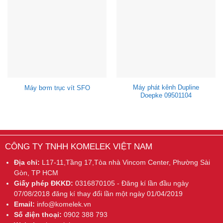
Máy phát kênh Dupline
Máy bơm trục vít SFO
Doepke 09501104
CÔNG TY TNHH KOMELEK VIỆT NAM
Địa chỉ:
L17-11,Tầng 17,Tòa nhà Vincom Center, Phường Sài
Gòn, TP HCM
Giấy phép ĐKKD:
0316870105 - Đăng kí lần đầu ngày
07/08/2018 đăng kí thay đổi lần một ngày 01/04/2019
Email:
info@komelek.vn
Số điện thoại:
0902 388 793