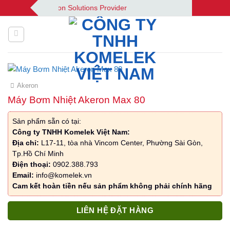
Bỏ
Your Automation Solutions Provider
qua
nội
dung
Akeron
Máy Bơm Nhiệt Akeron Max 80
Sản phẩm sẵn có tại:
Công ty TNHH Komelek Việt Nam:
Địa chỉ:
L17-11, tòa nhà Vincom Center, Phường Sài Gòn,
Tp.Hồ Chí Minh
Điện thoại:
0902.388.793
Email:
info@komelek.vn
Cam kết hoàn tiền nếu sản phẩm không phải chính hãng
LIÊN HỆ ĐẶT HÀNG