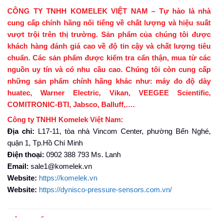
CÔNG TY TNHH KOMELEK VIỆT NAM – Tự hào là nhà
cung cấp chính hãng nổi tiếng về chất lượng và hiệu suất
vượt trội trên thị trường. Sản phẩm của chúng tôi được
khách hàng đánh giá cao về độ tin cậy và chất lượng tiêu
chuẩn. Các sản phẩm được kiểm tra cẩn thận, mua từ các
nguồn uy tín và có nhu cầu cao. Chúng tôi còn cung cấp
những sản phẩm chính hãng khác như: máy đo độ dày
huatec, Warner Electric, Vikan, VEEGEE Scientific,
COMITRONIC-BTI, Jabsco, Balluff,….
Công ty TNHH Komelek Việt Nam:
Địa chỉ:
L17-11, tòa nhà Vincom Center, phường Bến Nghé,
quận 1, Tp.Hồ Chí Minh
Điện thoại:
0902 388 793 Ms. Lanh
Email:
sale1@komelek.vn
Website:
https://komelek.vn
Website:
https://dynisco-pressure-sensors.com.vn/