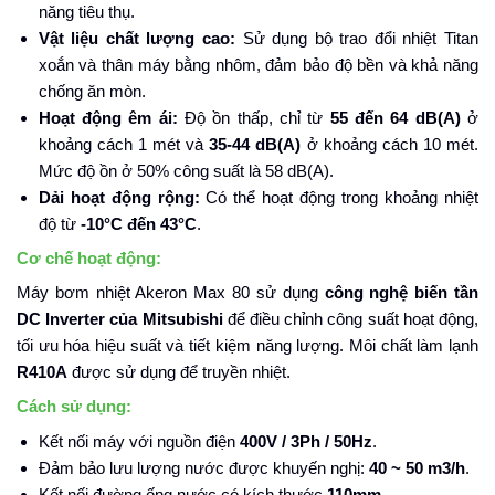
năng tiêu thụ.
Vật liệu chất lượng cao:
Sử dụng bộ trao đổi nhiệt Titan
xoắn và thân máy bằng nhôm, đảm bảo độ bền và khả năng
chống ăn mòn.
Hoạt động êm ái:
Độ ồn thấp, chỉ từ
55 đến 64 dB(A)
ở
khoảng cách 1 mét và
35-44 dB(A)
ở khoảng cách 10 mét.
Mức độ ồn ở 50% công suất là 58 dB(A).
Dải hoạt động rộng:
Có thể hoạt động trong khoảng nhiệt
độ từ
-10°C đến 43°C
.
Cơ chế hoạt động:
Máy bơm nhiệt Akeron Max 80 sử dụng
công nghệ biến tần
DC Inverter của Mitsubishi
để điều chỉnh công suất hoạt động,
tối ưu hóa hiệu suất và tiết kiệm năng lượng. Môi chất làm lạnh
R410A
được sử dụng để truyền nhiệt.
Cách sử dụng:
Kết nối máy với nguồn điện
400V / 3Ph / 50Hz
.
Đảm bảo lưu lượng nước được khuyến nghị:
40 ~ 50 m3/h
.
Kết nối đường ống nước có kích thước
110mm
.