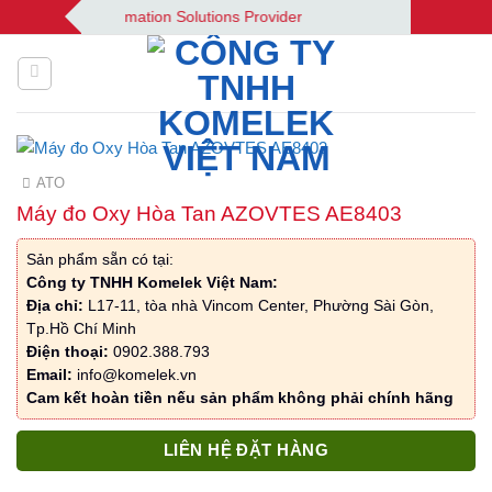
Bỏ
lek | Your Automation Solutions Provider
qua
nội
dung
ATO
Máy đo Oxy Hòa Tan AZOVTES AE8403
Sản phẩm sẵn có tại:
Công ty TNHH Komelek Việt Nam:
Địa chỉ:
L17-11, tòa nhà Vincom Center, Phường Sài Gòn,
Tp.Hồ Chí Minh
Điện thoại:
0902.388.793
Email:
info@komelek.vn
Cam kết hoàn tiền nếu sản phẩm không phải chính hãng
LIÊN HỆ ĐẶT HÀNG