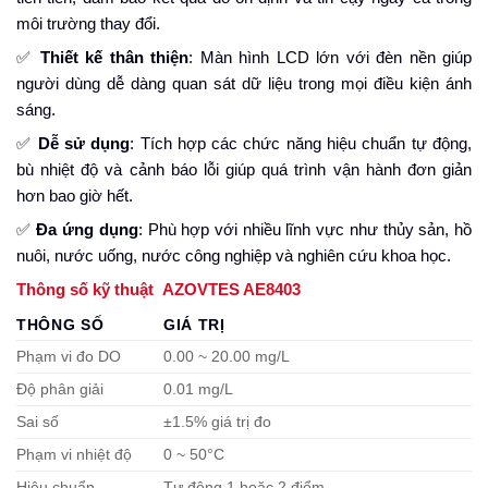
môi trường thay đổi.
✅
Thiết kế thân thiện
: Màn hình LCD lớn với đèn nền giúp
người dùng dễ dàng quan sát dữ liệu trong mọi điều kiện ánh
sáng.
✅
Dễ sử dụng
: Tích hợp các chức năng hiệu chuẩn tự động,
bù nhiệt độ và cảnh báo lỗi giúp quá trình vận hành đơn giản
hơn bao giờ hết.
✅
Đa ứng dụng
: Phù hợp với nhiều lĩnh vực như thủy sản, hồ
nuôi, nước uống, nước công nghiệp và nghiên cứu khoa học.
Thông số kỹ thuật AZOVTES AE8403
THÔNG SỐ
GIÁ TRỊ
Phạm vi đo DO
0.00 ~ 20.00 mg/L
Độ phân giải
0.01 mg/L
Sai số
±1.5% giá trị đo
Phạm vi nhiệt độ
0 ~ 50°C
Hiệu chuẩn
Tự động 1 hoặc 2 điểm