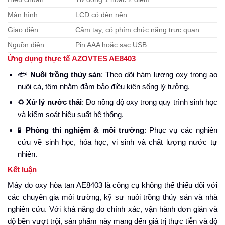
Màn hình
LCD có đèn nền
Giao diện
Cầm tay, có phím chức năng trực quan
Nguồn điện
Pin AAA hoặc sạc USB
Ứng dụng thực tế AZOVTES AE8403
🐟
Nuôi trồng thủy sản
: Theo dõi hàm lượng oxy trong ao
nuôi cá, tôm nhằm đảm bảo điều kiện sống lý tưởng.
♻️
Xử lý nước thải
: Đo nồng độ oxy trong quy trình sinh học
và kiểm soát hiệu suất hệ thống.
🧪
Phòng thí nghiệm & môi trường
: Phục vụ các nghiên
cứu về sinh học, hóa học, vi sinh và chất lượng nước tự
nhiên.
Kết luận
Máy đo oxy hòa tan AE8403 là công cụ không thể thiếu đối với
các chuyên gia môi trường, kỹ sư nuôi trồng thủy sản và nhà
nghiên cứu. Với khả năng đo chính xác, vận hành đơn giản và
độ bền vượt trội, sản phẩm này mang đến giá trị thực tiễn và độ