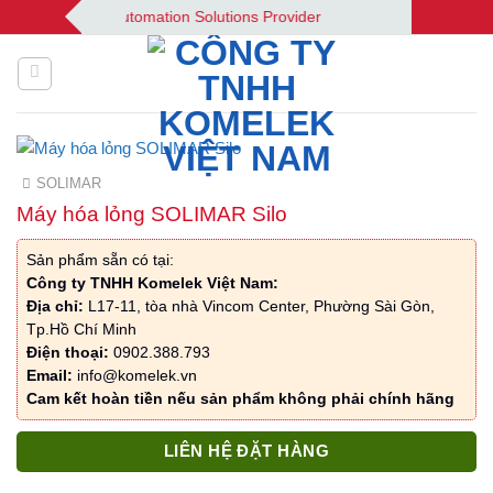
Bỏ
omelek | Your Automation Solutions Provider
qua
nội
dung
SOLIMAR
Máy hóa lỏng SOLIMAR Silo
Sản phẩm sẵn có tại:
Công ty TNHH Komelek Việt Nam:
Địa chỉ:
L17-11, tòa nhà Vincom Center, Phường Sài Gòn,
Tp.Hồ Chí Minh
Điện thoại:
0902.388.793
Email:
info@komelek.vn
Cam kết hoàn tiền nếu sản phẩm không phải chính hãng
LIÊN HỆ ĐẶT HÀNG