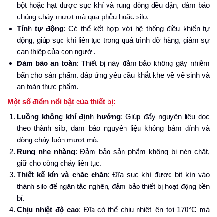
bột hoặc hạt được sục khí và rung động đều đặn, đảm bảo
chúng chảy mượt mà qua phễu hoặc silo.
Tính tự động
: Có thể kết hợp với hệ thống điều khiển tự
động, giúp sục khí liên tục trong quá trình dỡ hàng, giảm sự
can thiệp của con người.
Đảm bảo an toàn
: Thiết bị này đảm bảo không gây nhiễm
bẩn cho sản phẩm, đáp ứng yêu cầu khắt khe về vệ sinh và
an toàn thực phẩm.
Một số điểm nổi bật của thiết bị:
Luồng không khí định hướng
: Giúp đẩy nguyên liệu dọc
theo thành silo, đảm bảo nguyên liệu không bám dính và
dòng chảy luôn mượt mà.
Rung nhẹ nhàng
: Đảm bảo sản phẩm không bị nén chặt,
giữ cho dòng chảy liên tục.
Thiết kế kín và chắc chắn
: Đĩa sục khí được bịt kín vào
thành silo để ngăn tắc nghẽn, đảm bảo thiết bị hoạt động bền
bỉ.
Chịu nhiệt độ cao
: Đĩa có thể chịu nhiệt lên tới 170°C mà