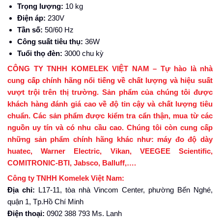
Trọng lượng:
10 kg
Điện áp:
230V
Tần số:
50/60 Hz
Công suất tiêu thụ:
36W
Tuổi thọ đèn:
3000 chu kỳ
CÔNG TY TNHH KOMELEK VIỆT NAM – Tự hào là nhà
cung cấp chính hãng nổi tiếng về chất lượng và hiệu suất
vượt trội trên thị trường. Sản phẩm của chúng tôi được
khách hàng đánh giá cao về độ tin cậy và chất lượng tiêu
chuẩn. Các sản phẩm được kiểm tra cẩn thận, mua từ các
nguồn uy tín và có nhu cầu cao. Chúng tôi còn cung cấp
những sản phẩm chính hãng khác như: máy đo độ dày
huatec, Warner Electric, Vikan, VEEGEE Scientific,
COMITRONIC-BTI, Jabsco, Balluff,….
Công ty TNHH Komelek Việt Nam:
Địa chỉ:
L17-11, tòa nhà Vincom Center, phường Bến Nghé,
quận 1, Tp.Hồ Chí Minh
Điện thoại:
0902 388 793 Ms. Lanh