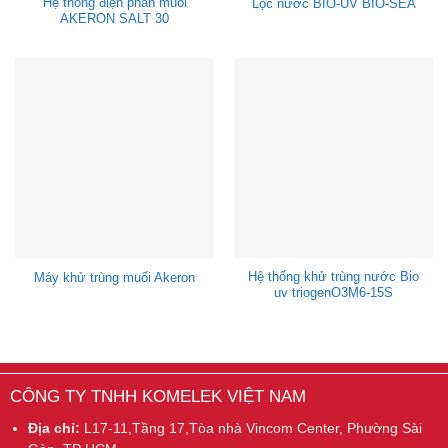
Hệ thống điện phân muối
Lọc nước BIO-UV BIO-SEA
AKERON SALT 30
Hệ thống khử trùng nước Bio
Máy khử trùng muối Akeron
uv triogenO3M6-15S
CÔNG TY TNHH KOMELEK VIỆT NAM
Địa chỉ:
L17-11,Tầng 17,Tòa nhà Vincom Center, Phường Sài