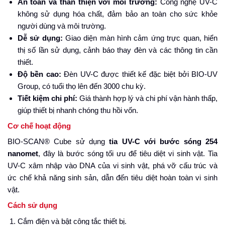
An toàn và thân thiện với môi trường:
Công nghệ UV-C
không sử dụng hóa chất, đảm bảo an toàn cho sức khỏe
người dùng và môi trường.
Dễ sử dụng:
Giao diện màn hình cảm ứng trực quan, hiển
thị số lần sử dụng, cảnh báo thay đèn và các thông tin cần
thiết.
Độ bền cao:
Đèn UV-C được thiết kế đặc biệt bởi BIO-UV
Group, có tuổi thọ lên đến 3000 chu kỳ.
Tiết kiệm chi phí:
Giá thành hợp lý và chi phí vận hành thấp,
giúp thiết bị nhanh chóng thu hồi vốn.
Cơ chế hoạt động
BIO-SCAN® Cube sử dụng
tia UV-C với bước sóng 254
nanomet
, đây là bước sóng tối ưu để tiêu diệt vi sinh vật. Tia
UV-C xâm nhập vào DNA của vi sinh vật, phá vỡ cấu trúc và
ức chế khả năng sinh sản, dẫn đến tiêu diệt hoàn toàn vi sinh
vật.
Cách sử dụng
Cắm điện và bật công tắc thiết bị.