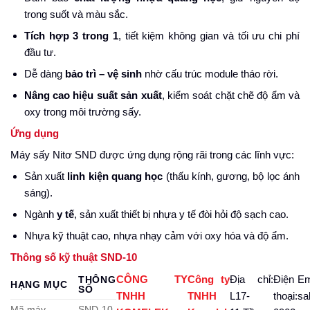
trong suốt và màu sắc.
Tích hợp 3 trong 1
, tiết kiệm không gian và tối ưu chi phí
đầu tư.
Dễ dàng
bảo trì – vệ sinh
nhờ cấu trúc module tháo rời.
Nâng cao hiệu suất sản xuất
, kiểm soát chặt chẽ độ ẩm và
oxy trong môi trường sấy.
Ứng dụng
Máy sấy Nitơ SND được ứng dụng rộng rãi trong các lĩnh vực:
Sản xuất
linh kiện quang học
(thấu kính, gương, bộ lọc ánh
sáng).
Ngành
y tế
, sản xuất thiết bị nhựa y tế đòi hỏi độ sạch cao.
Nhựa kỹ thuật cao, nhựa nhạy cảm với oxy hóa và độ ẩm.
Thông số kỹ thuật SND-10
CÔNG TY
Công ty
Địa chỉ:
Điện
Em
THÔNG
HẠNG MỤC
SỐ
TNHH
TNHH
L17-
thoại:
sa
Mã máy
SND-10