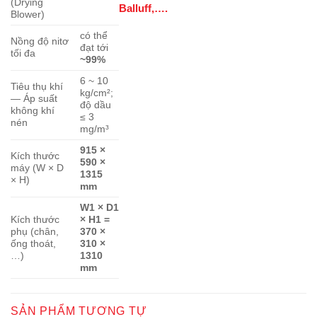
(Drying
Balluff,….
Blower)
có thể
Nồng độ nitơ
đạt tới
tối đa
~99%
6 ~ 10
Tiêu thụ khí
kg/cm²;
— Áp suất
độ dầu
không khí
≤ 3
nén
mg/m³
915 ×
Kích thước
590 ×
máy (W × D
1315
× H)
mm
W1 × D1
Kích thước
× H1 =
phụ (chân,
370 ×
ống thoát,
310 ×
…)
1310
mm
SẢN PHẨM TƯƠNG TỰ