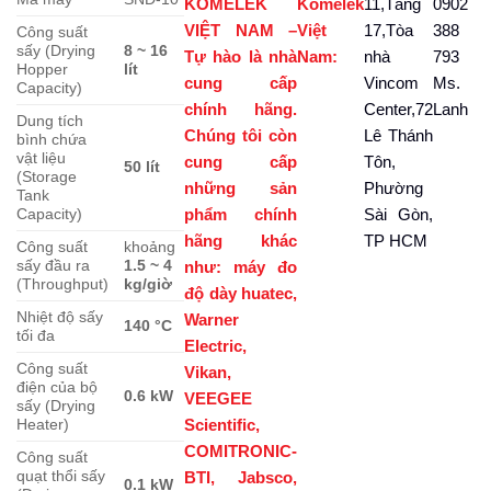
KOMELEK
Komelek
11,Tầng
0902
VIỆT NAM –
Việt
17,Tòa
388
Công suất
sấy (Drying
8 ~ 16
Tự hào là nhà
Nam:
nhà
793
Hopper
lít
cung cấp
Vincom
Ms.
Capacity)
chính hãng.
Center,72
Lanh
Dung tích
Chúng tôi còn
Lê Thánh
bình chứa
vật liệu
cung cấp
Tôn,
50 lít
(Storage
những sản
Phường
Tank
phẩm chính
Sài Gòn,
Capacity)
hãng khác
TP HCM
Công suất
khoảng
sấy đầu ra
1.5 ~ 4
như: máy đo
(Throughput)
kg/giờ
độ dày huatec,
Nhiệt độ sấy
Warner
140 °C
tối đa
Electric,
Công suất
Vikan,
điện của bộ
0.6 kW
VEEGEE
sấy (Drying
Scientific,
Heater)
COMITRONIC-
Công suất
quạt thổi sấy
BTI, Jabsco,
0.1 kW