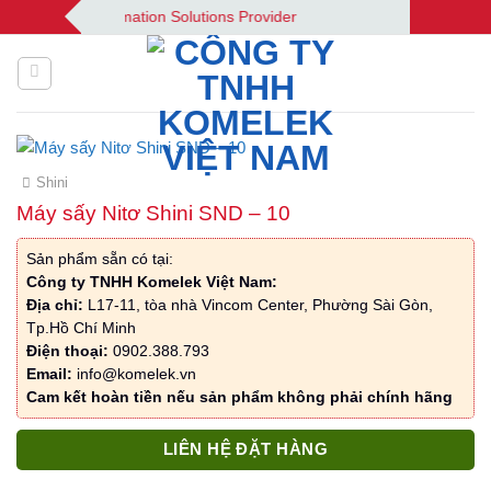
Bỏ
 | Your Automation Solutions Provider
qua
nội
dung
Shini
Máy sấy Nitơ Shini SND – 10
Sản phẩm sẵn có tại:
Công ty TNHH Komelek Việt Nam:
Địa chỉ:
L17-11, tòa nhà Vincom Center, Phường Sài Gòn,
Tp.Hồ Chí Minh
Điện thoại:
0902.388.793
Email:
info@komelek.vn
Cam kết hoàn tiền nếu sản phẩm không phải chính hãng
LIÊN HỆ ĐẶT HÀNG