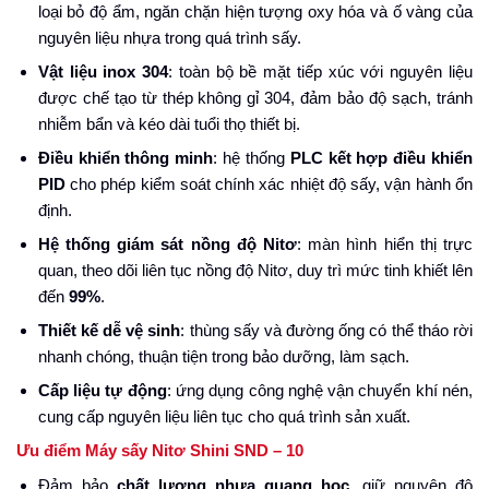
loại bỏ độ ẩm, ngăn chặn hiện tượng oxy hóa và ố vàng của
nguyên liệu nhựa trong quá trình sấy.
Vật liệu inox 304
: toàn bộ bề mặt tiếp xúc với nguyên liệu
được chế tạo từ thép không gỉ 304, đảm bảo độ sạch, tránh
nhiễm bẩn và kéo dài tuổi thọ thiết bị.
Điều khiển thông minh
: hệ thống
PLC kết hợp điều khiển
PID
cho phép kiểm soát chính xác nhiệt độ sấy, vận hành ổn
định.
Hệ thống giám sát nồng độ Nitơ
: màn hình hiển thị trực
quan, theo dõi liên tục nồng độ Nitơ, duy trì mức tinh khiết lên
đến
99%
.
Thiết kế dễ vệ sinh
: thùng sấy và đường ống có thể tháo rời
nhanh chóng, thuận tiện trong bảo dưỡng, làm sạch.
Cấp liệu tự động
: ứng dụng công nghệ vận chuyển khí nén,
cung cấp nguyên liệu liên tục cho quá trình sản xuất.
Ưu điểm Máy sấy Nitơ Shini SND – 10
Đảm bảo
chất lượng nhựa quang học
, giữ nguyên độ