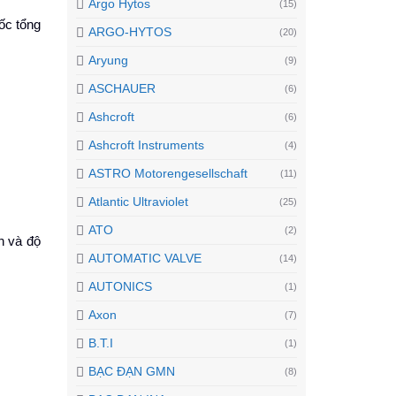
Argo Hytos
(15)
ốc tổng
ARGO-HYTOS
(20)
Aryung
(9)
ASCHAUER
(6)
Ashcroft
(6)
Ashcroft Instruments
(4)
ASTRO Motorengesellschaft
(11)
Atlantic Ultraviolet
(25)
ATO
(2)
h và độ
AUTOMATIC VALVE
(14)
AUTONICS
(1)
Axon
(7)
B.T.I
(1)
BẠC ĐẠN GMN
(8)