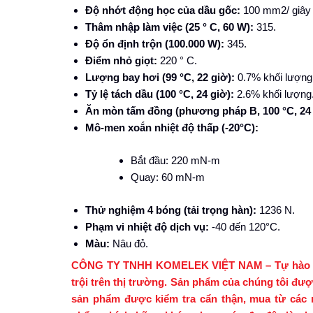
Độ nhớt động học của dầu gốc:
100 mm2/ giây 
Thâm nhập làm việc (25 ° C, 60 W):
315.
Độ ổn định trộn (100.000 W):
345.
Điểm nhỏ giọt:
220 ° C.
Lượng bay hơi (99 °C, 22 giờ):
0.7% khối lượng
Tỷ lệ tách dầu (100 °C, 24 giờ):
2.6% khối lượng
Ăn mòn tấm đồng (phương pháp B, 100 °C, 24 
Mô-men xoắn nhiệt độ thấp (-20°C):
Bắt đầu: 220 mN-m
Quay: 60 mN-m
Thử nghiệm 4 bóng (tải trọng hàn):
1236 N.
Phạm vi nhiệt độ dịch vụ:
-40 đến 120°C.
Màu:
Nâu đỏ.
CÔNG TY TNHH KOMELEK VIỆT NAM – Tự hào là nh
trội trên thị trường. Sản phẩm của chúng tôi đượ
sản phẩm được kiểm tra cẩn thận, mua từ các 