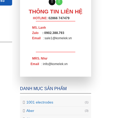
793
THÔNG TIN LIÊN HỆ
HOTLINE:
02866 747479
MS. Lanh
Zalo
: 0902.388.793
Email
: sale1@komelek.vn
MRS. Như
Email
: info@komelek.vn
DANH MỤC SẢN PHẨM
1001 electrodes
(1)
Aber
(3)