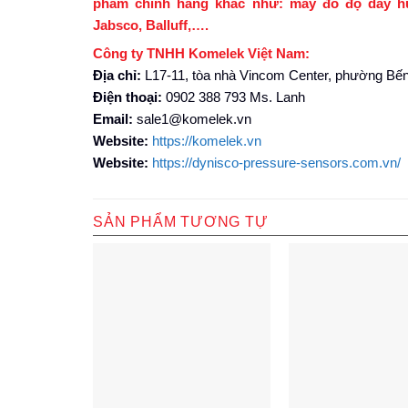
phẩm chính hãng khác như: máy đo độ dày hua
Jabsco, Balluff,….
Công ty TNHH Komelek Việt Nam:
Địa chỉ:
L17-11, tòa nhà Vincom Center, phường Bến
Điện thoại:
0902 388 793 Ms. Lanh
Email:
sale1@komelek.vn
Website:
https://komelek.vn
Website:
https://dynisco-pressure-sensors.com.vn/
SẢN PHẨM TƯƠNG TỰ