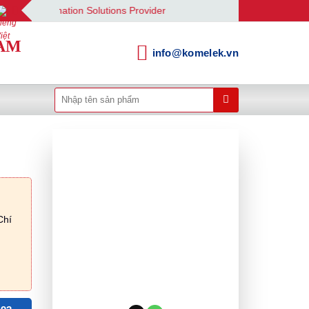
utomation Solutions Provider
AM
info@komelek.vn
Tìm
kiếm:
Chí