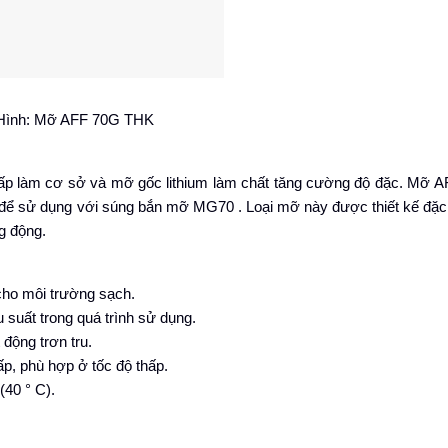
Hình: Mỡ AFF 70G THK
ấp làm cơ sở và mỡ gốc lithium làm chất tăng cường độ đặc. Mỡ 
 để sử dụng với súng bắn mỡ MG70 . Loại mỡ này được thiết kế đặc 
ng động.
cho môi trường sạch.
u suất trong quá trình sử dụng.
động trơn tru.
ấp, phù hợp ở tốc độ thấp.
(40 ° C).