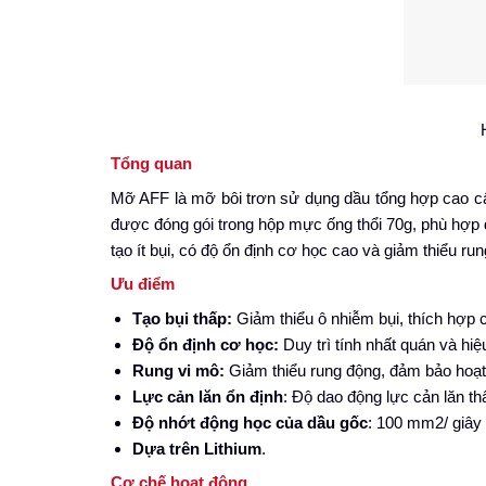
Tổng quan
Mỡ AFF là mỡ bôi trơn sử dụng dầu tổng hợp cao c
được đóng gói trong hộp mực ống thổi 70g, phù hợp
tạo ít bụi, có độ ổn định cơ học cao và giảm thiểu ru
Ưu điểm
Tạo bụi thấp:
Giảm thiểu ô nhiễm bụi, thích hợp 
Độ ổn định cơ học:
Duy trì tính nhất quán và hiệ
Rung vi mô:
Giảm thiểu rung động, đảm bảo hoạt 
Lực cản lăn ổn định
: Độ dao động lực cản lăn th
Độ nhớt động học của dầu gốc
: 100 mm2/ giây 
Dựa trên Lithium
.
Cơ chế hoạt động