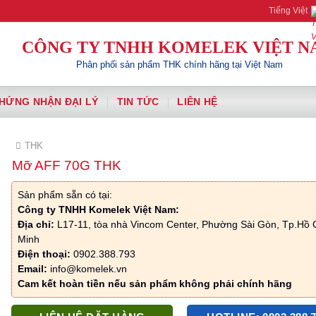
Komelek | Your A
Tiếng Việt
CÔNG TY TNHH KOMELEK VIỆT N
Phân phối sản phẩm THK chính hãng tại Việt Nam
HỨNG NHẬN ĐẠI LÝ
TIN TỨC
LIÊN HỆ
THK
Mỡ AFF 70G THK
Sản phẩm sẵn có tại:
Công ty TNHH Komelek Việt Nam:
Địa chỉ:
L17-11, tòa nhà Vincom Center, Phường Sài Gòn, Tp.Hồ 
Minh
Điện thoại:
0902.388.793
Email:
info@komelek.vn
Cam kết hoàn tiền nếu sản phẩm không phải chính hãng