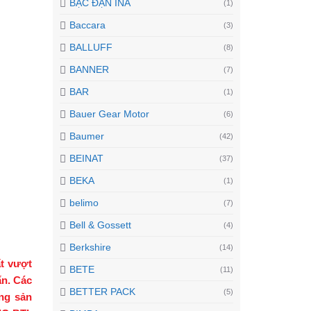
BẠC ĐẠN INA
(1)
Baccara
(3)
BALLUFF
(8)
BANNER
(7)
BAR
(1)
Bauer Gear Motor
(6)
Baumer
(42)
BEINAT
(37)
BEKA
(1)
belimo
(7)
Bell & Gossett
(4)
Berkshire
(14)
t vượt
BETE
(11)
ẩn. Các
BETTER PACK
(5)
ng sản