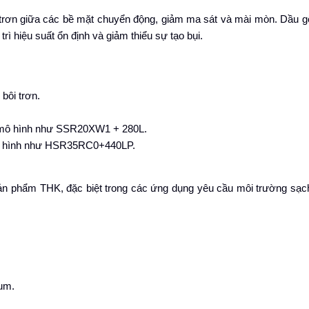
trơn giữa các bề mặt chuyển động, giảm ma sát và mài mòn. Dầu g
rì hiệu suất ổn định và giảm thiểu sự tạo bụi.
bôi trơn.
c mô hình như SSR20XW1 + 280L.
mô hình như HSR35RC0+440LP.
ản phẩm THK, đặc biệt trong các ứng dụng yêu cầu môi trường sạc
ium.