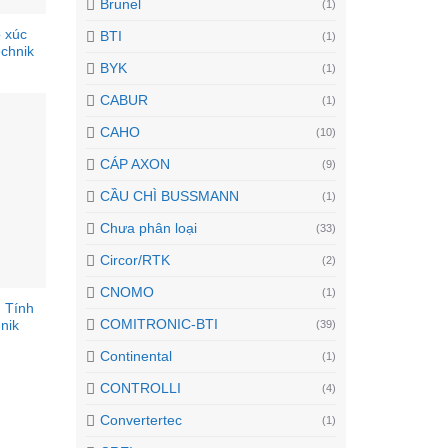
Brunel
(1)
 xúc
BTI
(1)
echnik
BYK
(1)
CABUR
(1)
CAHO
(10)
CÁP AXON
(9)
CẦU CHÌ BUSSMANN
(1)
Chưa phân loại
(33)
Circor/RTK
(2)
CNOMO
(1)
 Tính
COMITRONIC-BTI
(39)
nik
Continental
(1)
CONTROLLI
(4)
Convertertec
(1)