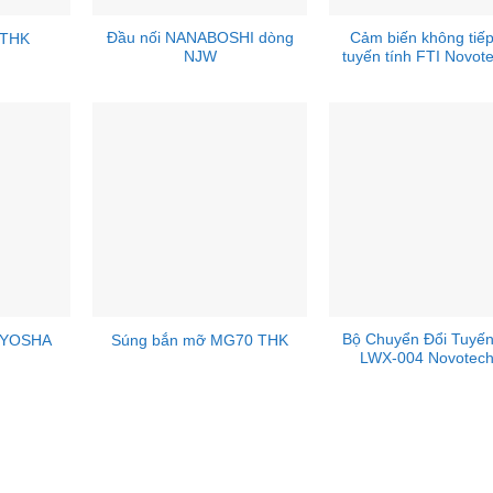
Đầu nối NANABOSHI dòng
Cảm biến không tiếp
 THK
NJW
tuyến tính FTI Novot
Bộ Chuyển Đổi Tuyến
OYOSHA
Súng bắn mỡ MG70 THK
LWX-004 Novotech