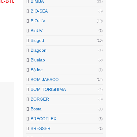
C-BTI,
BIMBA
(21)
BIO-SEA
(5)
BIO-UV
(10)
BioUV
(1)
Biuged
(10)
Blagdon
(1)
Bluelab
(2)
Bộ lọc
(1)
BƠM JABSCO
(14)
BƠM TORISHIMA
(4)
BORGER
(3)
Bosta
(1)
BRECOFLEX
(5)
BRESSER
(1)