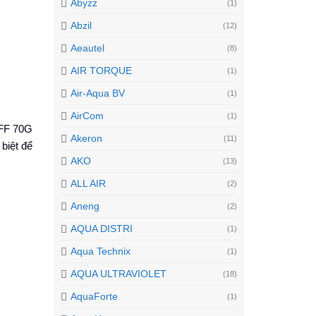
Abyzz
(1)
Abzil
(12)
Aeautel
(8)
AIR TORQUE
(1)
Air-Aqua BV
(1)
AirCom
(1)
AFF 70G
Akeron
(11)
biệt để
AKO
(13)
ALL AIR
(2)
Aneng
(2)
AQUA DISTRI
(1)
Aqua Technix
(1)
AQUA ULTRAVIOLET
(18)
AquaForte
(1)