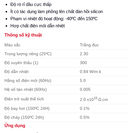
Độ rò rỉ dầu cực thấp
Ít có tác dụng làm phồng lên chất đàn hồi silicon
Phạm vi nhiệt độ hoạt động: -40ºC đến 150ºC
Hợp chất điện môi dẫn nhiệt
Thông số kỹ thuật
Màu sắc
Trắng đục
Trọng lượng riêng (25ºC)
2.30
Độ xuyên thấu (1)
300
Độ dẫn nhiệt
0.84 W/m.k
Hằng số điện môi (60Hz)
5.0
Hệ số tản nhiệt (60Hz)
0.005
15
Điện trở suất thể tích
2.0 x10
Ω.cm
Độ bay hơi (150ºC 24H)
0.1%
Độ chảy (150ºC 24h)
0.5%
Ứng dụng