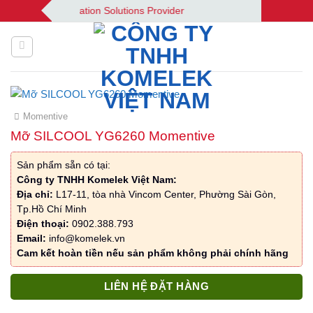
Bỏ
k | Your Automation Solutions Provider
qua
nội
dung
Momentive
Mỡ SILCOOL YG6260 Momentive
Sản phẩm sẵn có tại:
Công ty TNHH Komelek Việt Nam:
Địa chỉ:
L17-11, tòa nhà Vincom Center, Phường Sài Gòn,
Tp.Hồ Chí Minh
Điện thoại:
0902.388.793
Email:
info@komelek.vn
Cam kết hoàn tiền nếu sản phẩm không phải chính hãng
LIÊN HỆ ĐẶT HÀNG