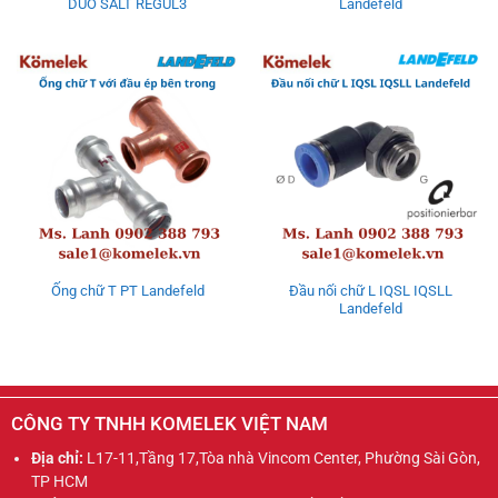
DUO SALT REGUL3
Landefeld
Đầu nối chữ L IQSL IQSLL
Ống chữ T PT Landefeld
Landefeld
CÔNG TY TNHH KOMELEK VIỆT NAM
Địa chỉ:
L17-11,Tầng 17,Tòa nhà Vincom Center, Phường Sài Gòn,
TP HCM