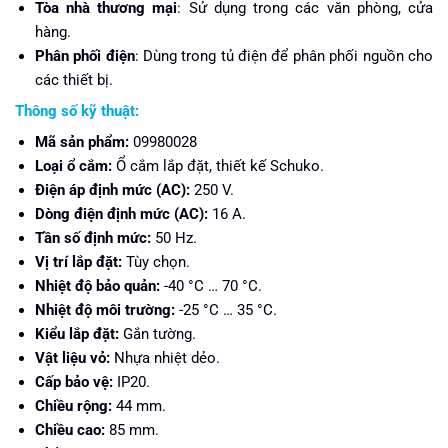
Tòa nhà thương mại
: Sử dụng trong các văn phòng, cửa
hàng.
Phân phối điện
: Dùng trong tủ điện để phân phối nguồn cho
các thiết bị.
Thông số kỹ thuật:
Mã sản phẩm:
09980028
Loại ổ cắm:
Ổ cắm lắp đặt, thiết kế Schuko.
Điện áp định mức (AC):
250 V.
Dòng điện định mức (AC):
16 A.
Tần số định mức:
50 Hz.
Vị trí lắp đặt:
Tùy chọn.
Nhiệt độ bảo quản:
-40 °C … 70 °C.
Nhiệt độ môi trường:
-25 °C … 35 °C.
Kiểu lắp đặt:
Gắn tường.
Vật liệu vỏ:
Nhựa nhiệt dẻo.
Cấp bảo vệ:
IP20.
Chiều rộng:
44 mm.
Chiều cao:
85 mm.