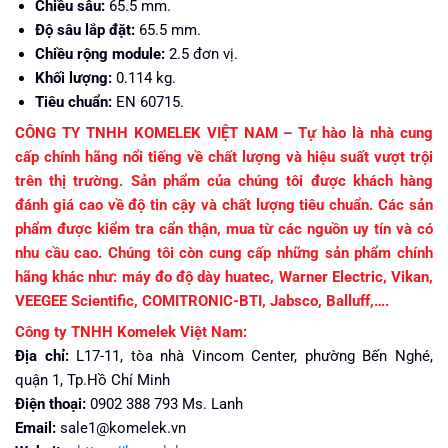
Chiều sâu:
65.5 mm.
Độ sâu lắp đặt:
65.5 mm.
Chiều rộng module:
2.5 đơn vị.
Khối lượng:
0.114 kg.
Tiêu chuẩn:
EN 60715.
CÔNG TY TNHH KOMELEK VIỆT NAM – Tự hào là nhà cung
cấp chính hãng nổi tiếng về chất lượng và hiệu suất vượt trội
trên thị trường. Sản phẩm của chúng tôi được khách hàng
đánh giá cao về độ tin cậy và chất lượng tiêu chuẩn. Các sản
phẩm được kiểm tra cẩn thận, mua từ các nguồn uy tín và có
nhu cầu cao. Chúng tôi còn cung cấp những sản phẩm chính
hãng khác như: máy đo độ dày huatec, Warner Electric, Vikan,
VEEGEE Scientific, COMITRONIC-BTI, Jabsco, Balluff,….
Công ty TNHH Komelek Việt Nam:
Địa chỉ:
L17-11, tòa nhà Vincom Center, phường Bến Nghé,
quận 1, Tp.Hồ Chí Minh
Điện thoại:
0902 388 793 Ms. Lanh
Email:
sale1@komelek.vn