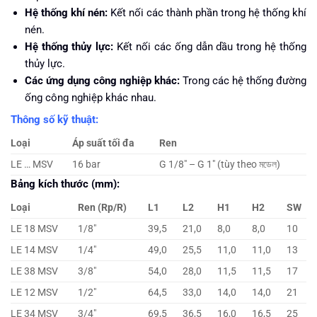
Hệ thống khí nén:
Kết nối các thành phần trong hệ thống khí
nén.
Hệ thống thủy lực:
Kết nối các ống dẫn dầu trong hệ thống
thủy lực.
Các ứng dụng công nghiệp khác:
Trong các hệ thống đường
ống công nghiệp khác nhau.
Thông số kỹ thuật:
Loại
Áp suất tối đa
Ren
LE … MSV
16 bar
G 1/8″ – G 1″ (tùy theo মডেল)
Bảng kích thước (mm):
Loại
Ren (Rp/R)
L1
L2
H1
H2
SW
LE 18 MSV
1/8″
39,5
21,0
8,0
8,0
10
LE 14 MSV
1/4″
49,0
25,5
11,0
11,0
13
LE 38 MSV
3/8″
54,0
28,0
11,5
11,5
17
LE 12 MSV
1/2″
64,5
33,0
14,0
14,0
21
LE 34 MSV
3/4″
69,5
36,5
16,0
16,5
25