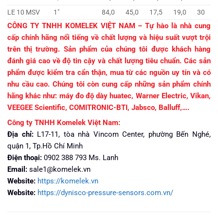
LE 10 MSV
1″
84,0
45,0
17,5
19,0
30
CÔNG TY TNHH KOMELEK VIỆT NAM – Tự hào là nhà cung
cấp chính hãng nổi tiếng về chất lượng và hiệu suất vượt trội
trên thị trường. Sản phẩm của chúng tôi được khách hàng
đánh giá cao về độ tin cậy và chất lượng tiêu chuẩn. Các sản
phẩm được kiểm tra cẩn thận, mua từ các nguồn uy tín và có
nhu cầu cao. Chúng tôi còn cung cấp những sản phẩm chính
hãng khác như: máy đo độ dày huatec, Warner Electric, Vikan,
VEEGEE Scientific, COMITRONIC-BTI, Jabsco, Balluff,….
Công ty TNHH Komelek Việt Nam:
Địa chỉ:
L17-11, tòa nhà Vincom Center, phường Bến Nghé,
quận 1, Tp.Hồ Chí Minh
Điện thoại:
0902 388 793 Ms. Lanh
Email:
sale1@komelek.vn
Website:
https://komelek.vn
Website:
https://dynisco-pressure-sensors.com.vn/