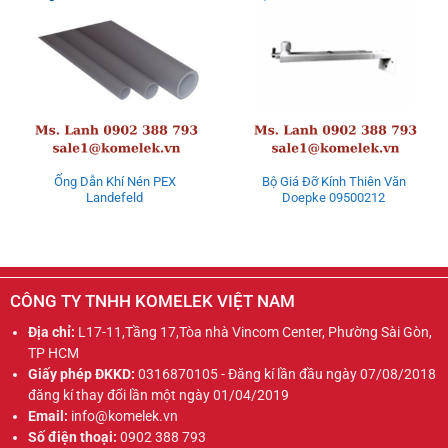
Ống Dẫn Khí Nén PEX
Bộ Giá Đỡ Kính Thiên Văn
Landefeld
Doepke 09500212
CÔNG TY TNHH KOMELEK VIỆT NAM
Địa chỉ:
L17-11,Tầng 17,Tòa nhà Vincom Center, Phường Sài Gòn,
TP HCM
Giấy phép ĐKKD:
0316870105 - Đăng kí lần đầu ngày 07/08/2018
đăng kí thay đổi lần một ngày 01/04/2019
Email:
info@komelek.vn
Số điện thoại:
0902 388 793