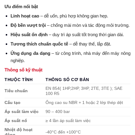
Ưu điểm nổi bật
Linh hoạt cao
– dễ uốn, phù hợp không gian hẹp.
Độ bền vượt trội
– chống mài mòn và tác động môi trường.
Hiệu suất ổn định
– duy trì áp suất tốt trong thời gian dài.
Tương thích chuẩn quốc tế
– dễ thay thế, lắp đặt.
Ứng dụng đa dạng
– từ công trình, nhà máy đến máy nông
nghiệp.
Thông số kỹ thuật
THUỘC TÍNH
THÔNG SỐ CƠ BẢN
EN 854( 1HP,2HP, 3HP, 2TE, 3TE ); SAE
Tiêu chuẩn
100 R5
Cấu tạo
Ống cao su NBR + 1 hoặc 2 lớp thép dệt
Áp suất làm việc
90 – 400 bar
Áp suất nổ
≥ 4 lần áp suất làm việc
Nhiệt độ hoạt
-40°C đến +100°C
động