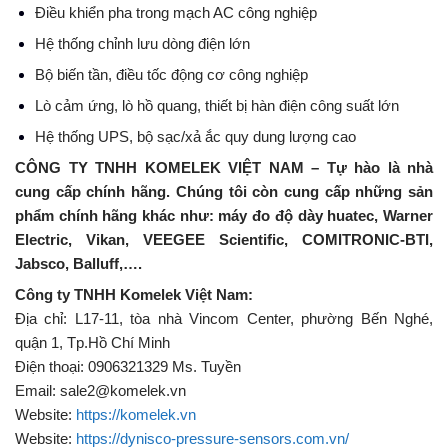
Điều khiển pha trong mạch AC công nghiệp
Hệ thống chỉnh lưu dòng điện lớn
Bộ biến tần, điều tốc động cơ công nghiệp
Lò cảm ứng, lò hồ quang, thiết bị hàn điện công suất lớn
Hệ thống UPS, bộ sạc/xả ắc quy dung lượng cao
CÔNG TY TNHH KOMELEK VIỆT NAM – Tự hào là nhà
cu
ng cấp chính hãng. Chúng tôi còn cung cấp những sản
phẩm chính hãng khác như: máy đo độ dày huatec, Warner
Electric, Vikan, VEEGEE Scientific, COMITRONIC-BTI,
Jabsco, Balluff,….
Công ty TNHH Komelek Việt Nam:
Địa chỉ: L17-11, tòa nhà Vincom Center, phường Bến Nghé,
quận 1, Tp.Hồ Chí Minh
Điện thoại: 0906321329 Ms. Tuyền
Email: sale2@komelek.vn
Website:
https://komelek.vn
Website:
https://dynisco-pressure-sensors.com.vn/