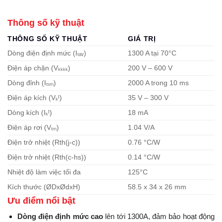
Thông số kỹ thuật
THÔNG SỐ KỸ THUẬT
GIÁ TRỊ
Dòng điện định mức (Iₜₐᵥ)
1300 A tại 70°C
Điện áp chặn (Vₖₖₖₖ)
200 V – 600 V
Dòng đỉnh (Iₜₛₘ)
2000 A trong 10 ms
Điện áp kích (Vₖᵗ)
35 V – 300 V
Dòng kích (Iₖᵗ)
18 mA
Điện áp rơi (Vₜₘ)
1.04 V/A
Điện trở nhiệt (Rth(j-c))
0.76 °C/W
Điện trở nhiệt (Rth(c-hs))
0.14 °C/W
Nhiệt độ làm việc tối đa
125°C
Kích thước (ØDxØdxH)
58.5 x 34 x 26 mm
Ưu điểm nổi bật
Dòng
điện định mức cao
lên tới 1300A, đảm bảo hoạt động