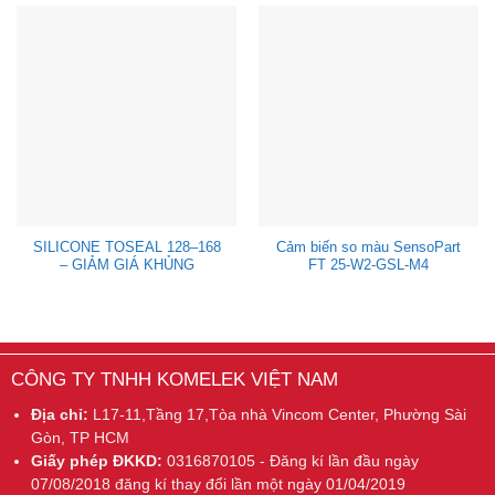
SILICONE TOSEAL 128–168
Cảm biến so màu SensoPart
– GIẢM GIÁ KHỦNG
FT 25-W2-GSL-M4
CÔNG TY TNHH KOMELEK VIỆT NAM
Địa chỉ:
L17-11,Tầng 17,Tòa nhà Vincom Center, Phường Sài
Gòn, TP HCM
Giấy phép ĐKKD:
0316870105 - Đăng kí lần đầu ngày
07/08/2018 đăng kí thay đổi lần một ngày 01/04/2019