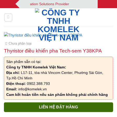
Bỏ
k | Your Automation Solutions Provider
qua
nội
dung
Chưa phân loại
Thyristor điều khiển pha Tech-sem Y38KPA
Sản phẩm sẵn có tại:
Công ty TNHH Komelek Việt Nam:
Địa chỉ:
L17-11, tòa nhà Vincom Center, Phường Sài Gòn,
Tp.Hồ Chí Minh
Điện thoại:
0902.388.793
Email:
info@komelek.vn
Cam kết hoàn tiền nếu sản phẩm không phải chính hãng
LIÊN HỆ ĐẶT HÀNG