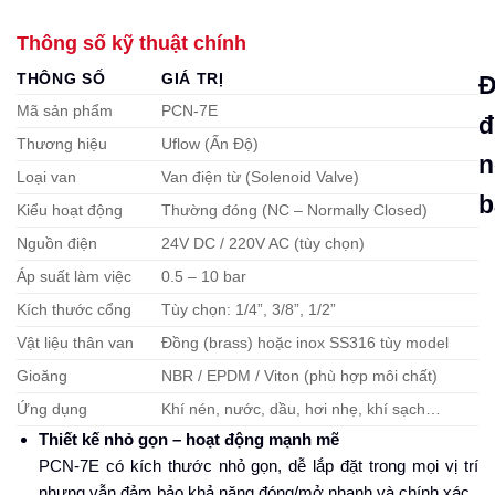
Thông số kỹ thuật chính
THÔNG SỐ
GIÁ TRỊ
Đ
Mã sản phẩm
PCN-7E
đ
Thương hiệu
Uflow (Ấn Độ)
n
Loại van
Van điện từ (Solenoid Valve)
b
Kiểu hoạt động
Thường đóng (NC – Normally Closed)
Nguồn điện
24V DC / 220V AC (tùy chọn)
Áp suất làm việc
0.5 – 10 bar
Kích thước cổng
Tùy chọn: 1/4”, 3/8”, 1/2”
Vật liệu thân van
Đồng (brass) hoặc inox SS316 tùy model
Gioăng
NBR / EPDM / Viton (phù hợp môi chất)
Ứng dụng
Khí nén, nước, dầu, hơi nhẹ, khí sạch…
Thiết kế nhỏ gọn – hoạt động mạnh mẽ
PCN-7E có kích thước nhỏ gọn, dễ lắp đặt trong mọi vị trí
nhưng vẫn đảm bảo khả năng đóng/mở nhanh và chính xác.