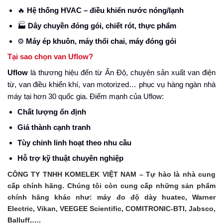
🔥
Hệ thống HVAC – điều khiển nước nóng/lạnh
🏭
Dây chuyền đóng gói, chiết rót, thực phẩm
⚙️
Máy ép khuôn, máy thổi chai, máy đóng gói
Tại sao chọn van Uflow?
Uflow
là thương hiệu đến từ Ấn Độ, chuyên sản xuất van điện
từ, van điều khiển khí, van motorized… phục vụ hàng ngàn nhà
máy tại hơn 30 quốc gia. Điểm mạnh của Uflow:
Chất lượng ổn định
Giá thành cạnh tranh
Tùy chỉnh linh hoạt theo nhu cầu
Hỗ trợ kỹ thuật chuyên nghiệp
CÔNG TY TNHH KOMELEK VIỆT NAM – Tự hào là nhà cung
cấp chính hãng. Chúng tôi còn cung cấp những sản phẩm
chính hãng khác như: máy đo độ dày huatec, Warner
Electric, Vikan, VEEGEE Scientific, COMITRONIC-BTI, Jabsco,
Balluff,….