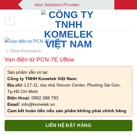
Bỏ
| Your Automation Solutions Provider
qua
nội
dung
Uflow Automation
Van điện từ PCN-7E Uflow
Sản phẩm sẵn có tại:
Công ty TNHH Komelek Việt Nam:
Địa chỉ:
L17-11, tòa nhà Vincom Center, Phường Sài Gòn,
Tp.Hồ Chí Minh
Điện thoại:
0902.388.793
Email:
info@komelek.vn
Cam kết hoàn tiền nếu sản phẩm không phải chính hãng
LIÊN HỆ ĐẶT HÀNG