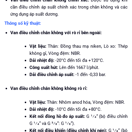
Van điều chỉnh chân không chính xác:
Được sử dụng khi
cần điều chỉnh áp suất chính xác trong chân không và các
ứng dụng áp suất dương.
Thông số kỹ thuật:
Van điều chỉnh chân không với rò rỉ bên ngoài:
Vật liệu:
Thân: Đồng thau mạ niken, Lò xo: Thép
không gỉ, Vòng đệm: NBR.
Dải nhiệt độ:
-20°C đến tối đa +120°C.
Công suất hút:
Lên đến 1667 l/phút.
Dải điều chỉnh áp suất:
-1 đến -0,33 bar.
Van điều chỉnh chân không không rò rỉ:
Vật liệu:
Thân: Nhôm anod hóa, Vòng đệm: NBR.
Dải nhiệt độ:
-10°C đến tối đa +80°C.
Kết nối đồng hồ đo áp suất:
G 1⁄4“ (bộ điều chỉnh
G 1⁄4“ và G 3⁄8“: G 1⁄8“).
Kết nối điều khiển (điều chỉnh khí nén):
G 1⁄8“ (bộ