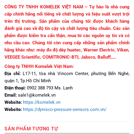
CÔNG TY TNHH KOMELEK VIỆT NAM – Tự hào là nhà cung
cấp chính hãng nổi tiếng về chất lượng và hiệu suất vượt trội
trên thị trường. Sản phẩm của chúng tôi được khách hàng
đánh giá cao về độ tin cậy và chất lượng tiêu chuẩn. Các sản
phẩm được kiểm tra cẩn thận, mua từ các nguồn uy tín và có
nhu cầu cao. Chúng tôi còn cung cấp những sản phẩm chính
hãng khác như: máy đo độ dày huatec, Warner Electric, Vikan,
VEEGEE Scientific, COMITRONIC-BTI, Jabsco, Balluff,….
Công ty TNHH Komelek Việt Nam:
Địa chỉ:
L17-11, tòa nhà Vincom Center, phường Bến Nghé,
quận 1, Tp.Hồ Chí Minh
Điện thoại:
0902 388 793 Ms. Lanh
Email:
sale1@komelek.vn
Website:
https://komelek.vn
Website:
https://dynisco-pressure-sensors.com.vn/
SẢN PHẨM TƯƠNG TỰ