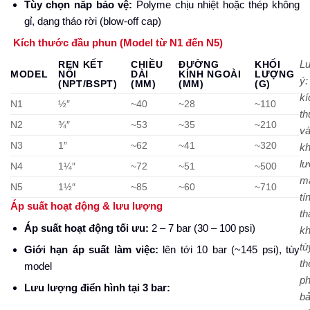
Tùy chọn nắp bảo vệ:
Polyme chịu nhiệt hoặc thép không
gỉ, dạng tháo rời (blow-off cap)
Kích thước đầu phun (Model từ N1 đến N5)
L
REN KẾT
CHIỀU
ĐƯỜNG
KHỐI
MODEL
NỐI
DÀI
KÍNH NGOÀI
LƯỢNG
ý:
(NPT/BSPT)
(MM)
(MM)
(G)
kí
N1
½″
~40
~28
~110
t
N2
¾″
~53
~35
~210
v
N3
1″
~62
~41
~320
kh
l
N4
1¼″
~72
~51
~500
m
N5
1½″
~85
~60
~710
tí
Áp suất hoạt động & lưu lượng
t
Áp suất hoạt động tối ưu:
2 – 7 bar (30 – 100 psi)
kh
tù
Giới hạn áp suất làm việc:
lên tới 10 bar (~145 psi), tùy
th
model
ph
Lưu lượng điển hình tại 3 bar:
b