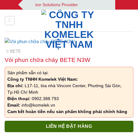
Bỏ
 Your Automation Solutions Provider
qua
nội
dung
BETE
Vòi phun chữa cháy BETE N3W
Sản phẩm sẵn có tại:
Công ty TNHH Komelek Việt Nam:
Địa chỉ:
L17-11, tòa nhà Vincom Center, Phường Sài Gòn,
Tp.Hồ Chí Minh
Điện thoại:
0902.388.793
Email:
info@komelek.vn
Cam kết hoàn tiền nếu sản phẩm không phải chính hãng
LIÊN HỆ ĐẶT HÀNG