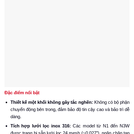
Đặc điểm nổi bật
Thiết kế một khối không gây tắc nghẽn:
Không có bộ phận
chuyển động bên trong, đảm bảo độ tin cậy cao và bảo trì dễ
dàng.
Tích hợp lưới lọc inox 316:
Các model từ N1 đến N3W
được trang bị sẵn lưới lọc 24 mesh (~0.027″), ngăn chặn tạp