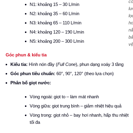
c
N1: khoảng 15 – 30 L/min
lư
N2: khoảng 35 – 60 L/min
lọ
N3: khoảng 65 – 110 L/min
h
n
N4: khoảng 120 – 190 L/min
b
N5: khoảng 200 – 300 L/min
vệ
Góc phun & kiểu tia
Kiểu tia:
Hình nón đầy (
Full Cone
), phun dạng xoáy 3 tầng
Góc phun tiêu chuẩn:
60°, 90°, 120° (theo lựa chọn)
Phân bố giọt nước:
Vòng ngoài: giọt to – làm mát nhanh
Vòng giữa: giọt trung bình – giảm nhiệt hiệu quả
Vòng trong: giọt nhỏ – bay hơi nhanh, hấp thu nhiệt
tối đa