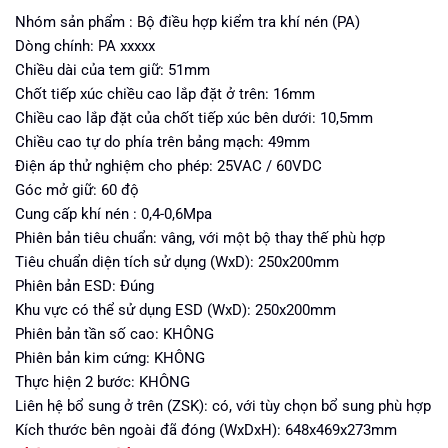
Nhóm sản phẩm : Bộ điều hợp kiểm tra khí nén (PA)
Dòng chính: PA xxxxx
Chiều dài của tem giữ: 51mm
Chốt tiếp xúc chiều cao lắp đặt ở trên: 16mm
Chiều cao lắp đặt của chốt tiếp xúc bên dưới: 10,5mm
Chiều cao tự do phía trên bảng mạch: 49mm
Điện áp thử nghiệm cho phép: 25VAC / 60VDC
Góc mở giữ: 60 độ
Cung cấp khí nén : 0,4-0,6Mpa
Phiên bản tiêu chuẩn: vâng, với một bộ thay thế phù hợp
Tiêu chuẩn diện tích sử dụng (WxD): 250x200mm
Phiên bản ESD: Đúng
Khu vực có thể sử dụng ESD (WxD): 250x200mm
Phiên bản tần số cao: KHÔNG
Phiên bản kim cứng: KHÔNG
Thực hiện 2 bước: KHÔNG
Liên hệ bổ sung ở trên (ZSK): có, với tùy chọn bổ sung phù hợp
Kích thước bên ngoài đã đóng (WxDxH): 648x469x273mm