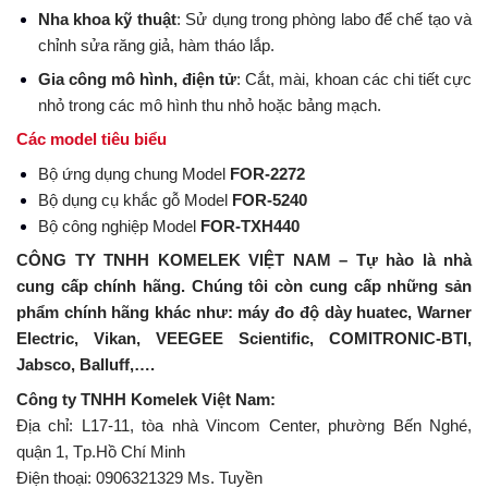
Nha khoa kỹ thuật
: Sử dụng trong phòng labo để chế tạo và
chỉnh sửa răng giả, hàm tháo lắp.
Gia công mô hình, điện tử
: Cắt, mài, khoan các chi tiết cực
nhỏ trong các mô hình thu nhỏ hoặc bảng mạch.
Các
model tiêu biểu
Bộ ứng dụng chung Model
FOR-2272
Bộ dụng cụ khắc gỗ Model
FOR-5240
Bộ công nghiệp Model
FOR-TXH440
CÔNG TY TNHH KOMELEK VIỆT NAM – Tự hào là nhà
cung cấp chính hãng. Chúng tôi còn cung cấp những sản
phẩm chính hãng khác như: máy đo độ dày huatec, Warner
Electric, Vikan, VEEGEE Scientific, COMITRONIC-BTI,
Jabsco, Balluff,….
Công ty TNHH Komelek Việt Nam:
Địa chỉ: L17-11, tòa nhà Vincom Center, phường Bến Nghé,
quận 1, Tp.Hồ Chí Minh
Điện thoại: 0906321329 Ms. Tuyền