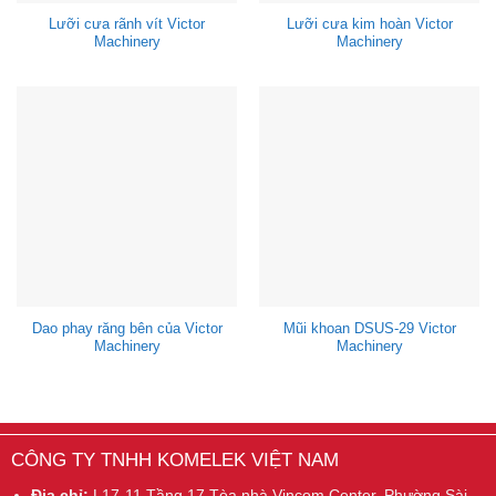
Lưỡi cưa rãnh vít Victor
Lưỡi cưa kim hoàn Victor
Machinery
Machinery
Dao phay răng bên của Victor
Mũi khoan DSUS-29 Victor
Machinery
Machinery
CÔNG TY TNHH KOMELEK VIỆT NAM
Địa chỉ:
L17-11,Tầng 17,Tòa nhà Vincom Center, Phường Sài