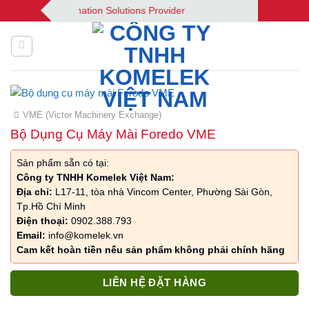
Bỏ
ek | Your Automation Solutions Provider
qua
nội
dung
VME (Victor Machinery Exchange)
Bộ Dụng Cụ Máy Mài Foredo VME
Sản phẩm sẵn có tại:
Công ty TNHH Komelek Việt Nam:
Địa chỉ:
L17-11, tòa nhà Vincom Center, Phường Sài Gòn,
Tp.Hồ Chí Minh
Điện thoại:
0902.388.793
Email:
info@komelek.vn
Cam kết hoàn tiền nếu sản phẩm không phải chính hãng
LIÊN HỆ ĐẶT HÀNG