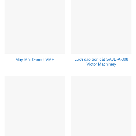
Lưỡi dao tròn cắt SAJE-A-008
Máy Mài Dremel VME
Victor Machinery