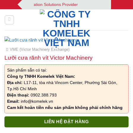
Bỏ
 | Your Automation Solutions Provider
qua
nội
dung
VME (Victor Machinery Exchange)
Lưỡi cưa rãnh vít Victor Machinery
Sản phẩm sẵn có tại:
Công ty TNHH Komelek Việt Nam:
Địa chỉ:
L17-11, tòa nhà Vincom Center, Phường Sài Gòn,
Tp.Hồ Chí Minh
Điện thoại:
0902.388.793
Email:
info@komelek.vn
Cam kết hoàn tiền nếu sản phẩm không phải chính hãng
LIÊN HỆ ĐẶT HÀNG