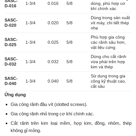
SASC-
1-3/4
0.016
5/8
dùng, phù hợp cơ
D-016
khí chính xác
Dùng trong sản xuất
SASC-
1-3/4
0.020
5/8
vít máy, chi tiết thép
D-020
nhẹ
Phù hợp gia công
SASC-
1-3/4
0.025
5/8
các rãnh sâu hơn,
D-025
vật liệu cứng
Dùng cho cắt rãnh
SASC-
1-3/4
0.032
5/8
vừa phải trên hợp
D-032
kim và thép
Sử dụng trong gia
SASC-
1-3/4
0.040
5/8
công kỹ thuật cao,
D-040
cắt sâu
Ứng dụng
Gia công rãnh đầu vít (slotted screws).
Gia công rãnh nhỏ trong cơ khí chính xác.
Cắt rãnh trên kim loại mềm, hợp kim, đồng, nhôm, thép
không gỉ mỏng.