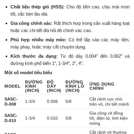
Chất liệu thép gió (HSS):
Cho độ bền cao, chịu mài mòn
tốt, sắc bén lâu dài.
Gia công chính xác:
Rất thích hợp trong sản xuất hàng loạt
hoặc các chi tiết đòi hỏi độ chính xác cao.
Phù hợp nhiều máy móc:
Có thể lắp vào các máy tiện,
máy phay, hoặc máy cắt chuyên dụng.
Kích thước đa dạng:
Từ độ dày 0.004” đến 0.062” và
đường kính phổ biến 1”, 1-3/4”, 2”, 4”.
Một số model tiêu biểu
ĐƯỜNG
ĐỘ
ĐƯỜNG
ỨNG DỤNG
MODEL
KÍNH
DÀY
KÍNH LỖ
CHÍNH
(INCH)
(INCH)
(INCH)
SASC-
Cắt rãnh cực nhỏ
1-3/4
0.008
5/8
D-008
trên vít, chi tiết mảnh
Gia công vít đồng
SASC-
1-3/4
0.010
5/8
hồ, điện tử, linh kiện
D-010
mỏng
Cắt rãnh vít thường