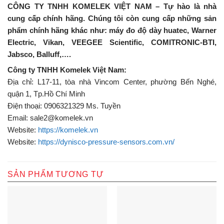
CÔNG TY TNHH KOMELEK VIỆT NAM – Tự hào là nhà
cung cấp chính hãng. Chúng tôi còn cung cấp những sản
phẩm chính hãng khác như: máy đo độ dày huatec, Warner
Electric, Vikan, VEEGEE Scientific, COMITRONIC-BTI,
Jabsco, Balluff,….
Công ty TNHH Komelek Việt Nam:
Địa chỉ: L17-11, tòa nhà Vincom Center, phường Bến Nghé,
quận 1, Tp.Hồ Chí Minh
Điện thoại: 0906321329 Ms. Tuyền
Email: sale2@komelek.vn
Website:
https://komelek.vn
Website:
https://dynisco-pressure-sensors.com.vn/
SẢN PHẨM TƯƠNG TỰ