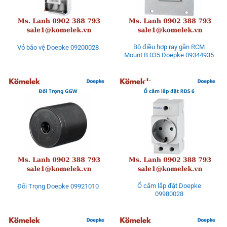
Bộ điều hợp ray gắn RCM
Vỏ bảo vệ Doepke 09200028
Mount B 035 Doepke 09344935
Ổ cắm lắp đặt Doepke
Đối Trọng Doepke 09921010
09980028