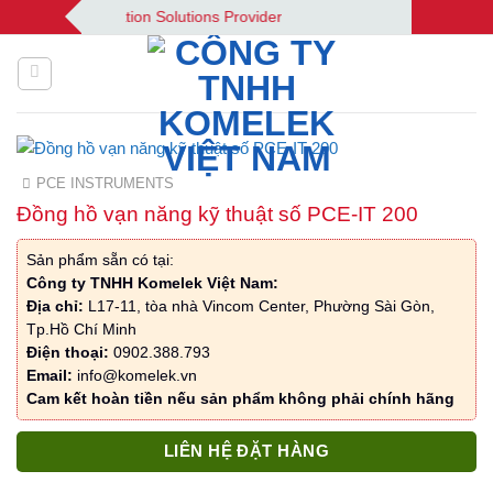
Bỏ
| Your Automation Solutions Provider
qua
nội
dung
PCE INSTRUMENTS
Đồng hồ vạn năng kỹ thuật số PCE-IT 200
Sản phẩm sẵn có tại:
Công ty TNHH Komelek Việt Nam:
Địa chỉ:
L17-11, tòa nhà Vincom Center, Phường Sài Gòn,
Tp.Hồ Chí Minh
Điện thoại:
0902.388.793
Email:
info@komelek.vn
Cam kết hoàn tiền nếu sản phẩm không phải chính hãng
LIÊN HỆ ĐẶT HÀNG