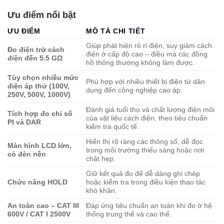
Ưu điểm nổi bật
ƯU ĐIỂM
MÔ TẢ CHI TIẾT
Giúp phát hiện rò rỉ điện, suy giảm cách
Đo điện trở cách
điện ở cấp độ cao – điều mà các đồng
điện đến 5.5 GΩ
hồ thông thường không làm được.
Tùy chọn nhiều mức
Phù hợp với nhiều thiết bị điện từ dân
điện áp thử (100V,
dụng đến công nghiệp cao áp.
250V, 500V, 1000V)
Đánh giá tuổi thọ và chất lượng điện môi
Tích hợp đo chỉ số
của vật liệu cách điện, theo tiêu chuẩn
PI và DAR
kiểm tra quốc tế.
Hiển thị rõ ràng các thông số, dễ đọc
Màn hình LCD lớn,
trong môi trường thiếu sáng hoặc nơi
có đèn nền
chật hẹp.
Giữ kết quả đo để dễ dàng ghi chép
Chức năng HOLD
hoặc kiểm tra trong điều kiện thao tác
khó khăn.
An toàn cao – CAT III
Đáp ứng tiêu chuẩn an toàn khi đo ở hệ
600V / CAT I 2500V
thống trung thế và cao thế.