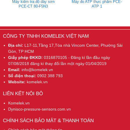
Máy kiểm tra độ dày sơn
Máy đo ATP thực phẩm PCE-
PCE-CT 80-F5N3
ATP 1
CÔNG TY TNHH KOMELEK VIỆT NAM
Địa chỉ:
L17-11,Tầng 17,Tòa nhà Vincom Center, Phường Sài
Gòn, TP HCM
Giấy phép ĐKKD:
0316870105 - Đăng kí lần đầu ngày
07/08/2018 đăng kí thay đổi lần một ngày 01/04/2019
Email:
info@komelek.vn
Số điện thoại:
0902 388 793
Website:
komelek.vn
LIÊN KẾT NỘI BỘ
Komelek.vn
Dynisco-pressure-sensors.com.vn
CHÍNH SÁCH BẢO MẬT & THANH TOÁN