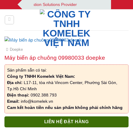
Bỏ
| Your Automation Solutions Provider
qua
nội
dung
Doepke
Máy biến áp chuông 09980033 doepke
Sản phẩm sẵn có tại:
Công ty TNHH Komelek Việt Nam:
Địa chỉ:
L17-11, tòa nhà Vincom Center, Phường Sài Gòn,
Tp.Hồ Chí Minh
Điện thoại:
0902.388.793
Email:
info@komelek.vn
Cam kết hoàn tiền nếu sản phẩm không phải chính hãng
LIÊN HỆ ĐẶT HÀNG