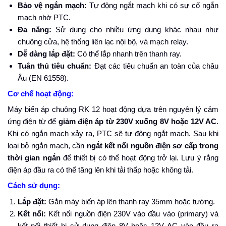
Bảo vệ ngắn mạch:
Tự động ngắt mạch khi có sự cố ngắn
mạch nhờ PTC.
Đa năng:
Sử dụng cho nhiều ứng dụng khác nhau như
chuông cửa, hệ thống liên lạc nội bộ, và mạch relay.
Dễ dàng lắp đặt:
Có thể lắp nhanh trên thanh ray.
Tuân thủ tiêu chuẩn:
Đạt các tiêu chuẩn an toàn của châu
Âu (EN 61558).
Cơ chế hoạt động:
Máy biến áp chuông RK 12 hoạt động dựa trên nguyên lý cảm
ứng điện từ để
giảm điện áp từ 230V xuống 8V hoặc 12V AC
.
Khi có ngắn mạch xảy ra, PTC sẽ tự động ngắt mạch. Sau khi
loại bỏ ngắn mạch, cần
ngắt kết nối nguồn điện sơ cấp trong
thời gian ngắn
để thiết bị có thể hoạt động trở lại. Lưu ý rằng
điện áp đầu ra có thể tăng lên khi tải thấp hoặc không tải.
Cách sử dụng:
Lắp đặt:
Gắn máy biến áp lên thanh ray 35mm hoặc tường.
Kết nối:
Kết nối nguồn điện 230V vào đầu vào (primary) và
kết nối thiết bị sử dụng điện 8V hoặc 12V AC vào đầu ra