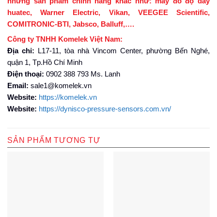
những sản phẩm chính hãng khác như: máy đo độ dày
huatec, Warner Electric, Vikan, VEEGEE Scientific,
COMITRONIC-BTI, Jabsco, Balluff,….
Công ty TNHH Komelek Việt Nam:
Địa chỉ:
L17-11, tòa nhà Vincom Center, phường Bến Nghé,
quận 1, Tp.Hồ Chí Minh
Điện thoại:
0902 388 793 Ms. Lanh
Email:
sale1@komelek.vn
Website:
https://komelek.vn
Website:
https://dynisco-pressure-sensors.com.vn/
SẢN PHẨM TƯƠNG TỰ