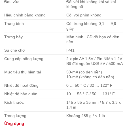
Đau vừa
Đối với khí không khí và khí
không nổ
Hiệu chỉnh bằng không
Có, với phím không
Trung bình
Có, trong khoảng 0,1 … 9,9
giây
Trưng bày
Màn hình LCD đồ họa có đèn
nền
Sự che chở
IP41
Cung cấp năng lượng
2 x pin AA 1.5V / Pin NiMh 1.2V
Bộ đổi nguồn USB 5V / 500-mA
Mức tiêu thụ hiện tại
50-mA (có đèn nền)
10-mA (không có đèn nền)
Nhiệt độ hoạt động
0 … 50 ° C / 32 … 122
° F
Nhiệt độ bảo quản
10 … 55 ° C / 50 … 131
° F
Kích thước
145 x 85 x 35 mm / 5.7 x 3.3 x
1.4 in
Trọng lượng
Khoảng 285 g / < 1 lb
Ứng dụng