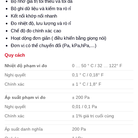
Bộ nhớ giá trị tối thiểu và tối đa
Bộ ghi dữ liệu và kiểm tra rò rỉ
Kết nối khớp nối nhanh
Đo nhiệt độ, lưu lượng và rò rỉ
Chế độ đo chính xác cao
Hoạt dộng đơn giản ( điều khiển bằng giọng nói)
Đơn vị có thể chuyển đổi (Pa, kPa,hPa,…)
Quy cách
Nhiệt độ phạm vi đo
0 … 50 ° C / 32 … 122
° F
Nghị quyết
0,1 ° C / 0,18
° F
Chính xác
± 1 ° C / 1,8
° F
Áp suất phạm vi đo
± 200 Pa
Nghị quyết
0,01 / 0,1 Pa
Chính xác
± 1% giá trị cuối cùng
Áp suất danh nghĩa
200 Pa