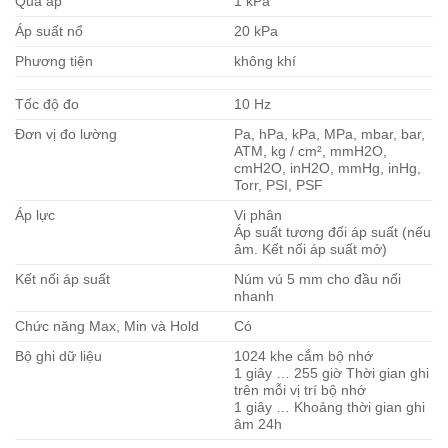
Quá áp
1 kPa
Áp suất nổ
20 kPa
Phương tiện
không khí
Tốc độ đo
10 Hz
Đơn vị đo lường
Pa, hPa, kPa, MPa, mbar, bar,
ATM, kg / cm², mmH2O,
cmH2O, inH2O, mmHg, inHg,
Torr, PSI, PSF
Áp lực
Vi phân
Áp suất tương đối áp suất (nếu
âm. Kết nối áp suất mở)
Kết nối áp suất
Núm vú 5 mm cho đầu nối
nhanh
Chức năng Max, Min và Hold
Có
Bộ ghi dữ liệu
1024 khe cắm bộ nhớ
1 giây … 255 giờ Thời gian ghi
trên mỗi vị trí bộ nhớ
1 giây … Khoảng thời gian ghi
âm 24h