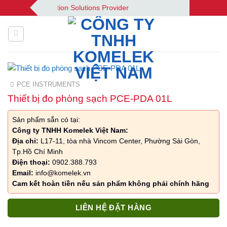
Bỏ
 Your Automation Solutions Provider
qua
nội
dung
PCE INSTRUMENTS
Thiết bị đo phòng sạch PCE-PDA 01L
Sản phẩm sẵn có tại:
Công ty TNHH Komelek Việt Nam:
Địa chỉ:
L17-11, tòa nhà Vincom Center, Phường Sài Gòn,
Tp.Hồ Chí Minh
Điện thoại:
0902.388.793
Email:
info@komelek.vn
Cam kết hoàn tiền nếu sản phẩm không phải chính hãng
LIÊN HỆ ĐẶT HÀNG