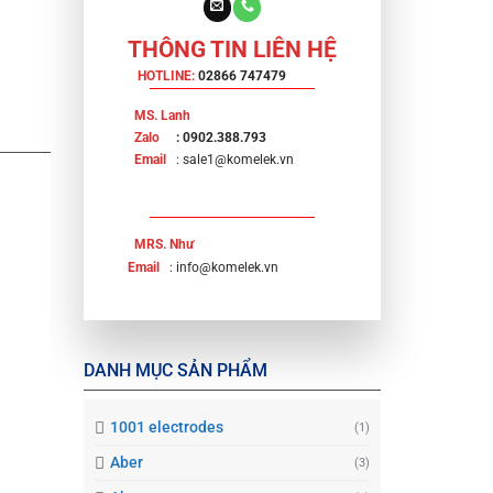
THÔNG TIN LIÊN HỆ
HOTLINE:
02866 747479
MS. Lanh
Zalo
: 0902.388.793
Email
: sale1@komelek.vn
MRS. Như
Email
: info@komelek.vn
DANH MỤC SẢN PHẨM
1001 electrodes
(1)
Aber
(3)