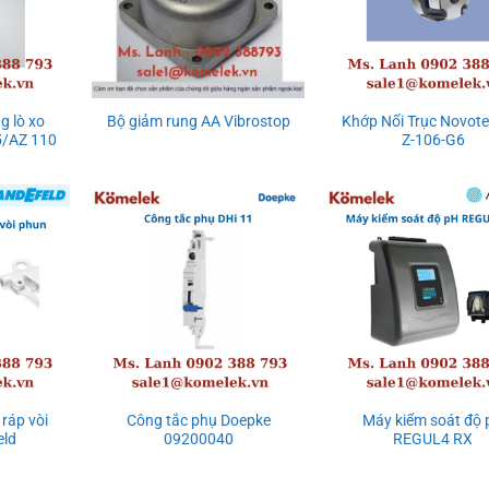
g lò xo
Khớp Nối Trục Novote
Bộ giảm rung AA Vibrostop
/AZ 110
Z-106-G6
 ráp vòi
Công tắc phụ Doepke
Máy kiểm soát độ 
eld
09200040
REGUL4 RX