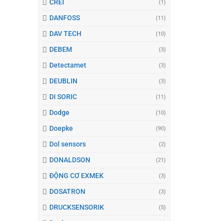
CREI
(1)
DANFOSS
(11)
DAV TECH
(10)
DEBEM
(3)
Detectamet
(3)
DEUBLIN
(3)
DI SORIC
(11)
Dodge
(10)
Doepke
(90)
Dol sensors
(2)
DONALDSON
(21)
ĐỘNG CƠ EXMEK
(3)
DOSATRON
(3)
DRUCKSENSORIK
(5)