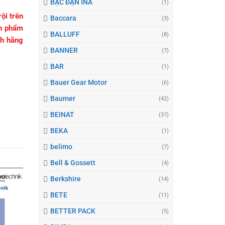
BẠC ĐẠN INA
(1)
ội trên
Baccara
(3)
ản phẩm
BALLUFF
(8)
nh hãng
BANNER
(7)
BAR
(1)
Bauer Gear Motor
(6)
Baumer
(42)
BEINAT
(37)
BEKA
(1)
belimo
(7)
Bell & Gossett
(4)
Berkshire
(14)
BETE
(11)
BETTER PACK
(5)