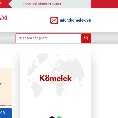
omation Solutions Provider
AM
info@komelek.vn
Tìm
kiếm:
Minh
793