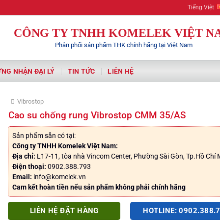
Komelek | Your Aut
Tiếng Việt
CÔNG TY TNHH KOMELEK VIỆT N
Phân phối sản phẩm THK chính hãng tại Việt Nam
NG NHẬN ĐẠI LÝ
TIN TỨC
LIÊN HỆ
Vibrostop
Cao su chống rung Vibrostop CMM 35/AS
Sản phẩm sẵn có tại:
Công ty TNHH Komelek Việt Nam:
Địa chỉ:
L17-11, tòa nhà Vincom Center, Phường Sài Gòn, Tp.Hồ Chí 
Điện thoại:
0902.388.793
Email:
info@komelek.vn
Cam kết hoàn tiền nếu sản phẩm không phải chính hãng
LIÊN HỆ ĐẶT HÀNG
HOTLINE: 0902.388.