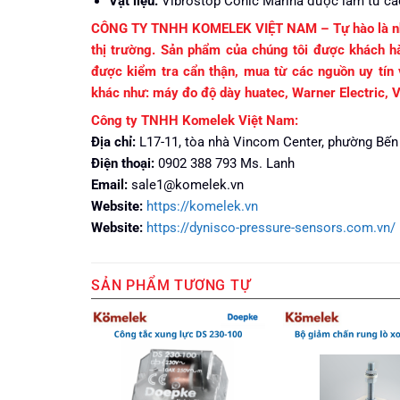
Vật liệu:
Vibrostop Conic Marina được làm từ cao
CÔNG TY TNHH KOMELEK VIỆT NAM – Tự hào là nhà cu
thị trường. Sản phẩm của chúng tôi được khách h
được kiểm tra cẩn thận, mua từ các nguồn uy tín
khác như: máy đo độ dày huatec, Warner Electric, 
Công ty TNHH Komelek Việt Nam:
Địa chỉ:
L17-11, tòa nhà Vincom Center, phường Bến
Điện thoại:
0902 388 793 Ms. Lanh
Email:
sale1@komelek.vn
Website:
https://komelek.vn
Website:
https://dynisco-pressure-sensors.com.vn/
SẢN PHẨM TƯƠNG TỰ