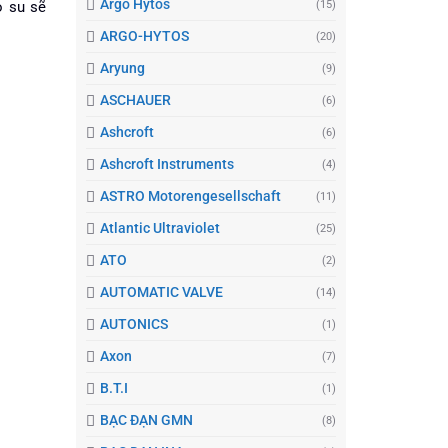
Argo Hytos
(15)
o su sẽ
ARGO-HYTOS
(20)
Aryung
(9)
ASCHAUER
(6)
Ashcroft
(6)
Ashcroft Instruments
(4)
ASTRO Motorengesellschaft
(11)
Atlantic Ultraviolet
(25)
ATO
(2)
AUTOMATIC VALVE
(14)
AUTONICS
(1)
Axon
(7)
B.T.I
(1)
BẠC ĐẠN GMN
(8)