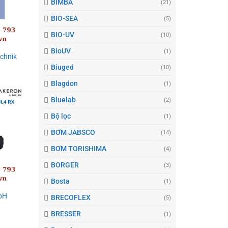
BIMBA
(21)
BIO-SEA
(5)
BIO-UV
(10)
BioUV
(1)
chnik
Biuged
(10)
Blagdon
(1)
Bluelab
(2)
Bộ lọc
(1)
BƠM JABSCO
(14)
BƠM TORISHIMA
(4)
BORGER
(3)
Bosta
(1)
pH
BRECOFLEX
(5)
BRESSER
(1)