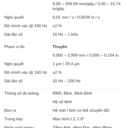
0,00 – 399,99 mm/giây / 0,00 – 15,74
in/giây
Nghị quyết
0,01 mm / s / 0,0039 in / s
Độ chính xác @ 160 Hz
±2 %
Dải tần số
10 Hz – 1 kHz
Phạm vi đo
Thuyên
0,000 – 3,999 mm / 0,000 – 0,154 in
Nghị quyết
1 μm / 39,4 μin
Độ chính xác @ 160 Hz
±2 %
Dải tần số
10 Hz – 200 Hz
Thông số đo lường
RMS, Đỉnh, Đỉnh-Đỉnh
Hệ số đỉnh
Đơn vị
Hệ mét / Anh có thể chuyển đổi
Trưng bày
Màn hình LC 2.8″
Ngôn ngữ menu
Tiếng Anh, tiếng Đức, tiếng Pháp