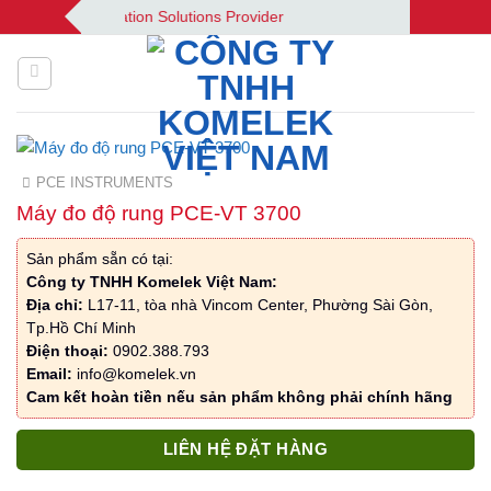
Bỏ
| Your Automation Solutions Provider
qua
nội
dung
PCE INSTRUMENTS
Máy đo độ rung PCE-VT 3700
Sản phẩm sẵn có tại:
Công ty TNHH Komelek Việt Nam:
Địa chỉ:
L17-11, tòa nhà Vincom Center, Phường Sài Gòn,
Tp.Hồ Chí Minh
Điện thoại:
0902.388.793
Email:
info@komelek.vn
Cam kết hoàn tiền nếu sản phẩm không phải chính hãng
LIÊN HỆ ĐẶT HÀNG