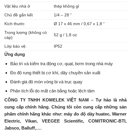
Vật liệu nhà ở
thép không gỉ
Chủ đề gắn kết
1/4 – 28 “
Kích thước
Ø 17 x 46 mm / 0,67 x 1,8 “
Trọng lượng (không có
52 g / 1,8 oz
cáp)
Lớp bảo vệ:
IP52
Ứng dụng
Bảo trì và kiểm tra động cơ, quạt, bơm trong nhà máy
Đo độ rung thiết bị cơ khí, dây chuyền sản xuất
Đánh giá độ mòn vòng bi và trục quay
Phân tích lỗi do mất cân bằng hoặc lệch tâm
CÔNG TY TNHH KOMELEK VIỆT NAM – Tự hào là nhà
cung cấp chính hãng. Chúng tôi còn cung cấp những sản
phẩm chính hãng khác như: máy đo độ dày huatec, Warner
Electric, Vikan, VEEGEE Scientific, COMITRONIC-BTI,
Jabsco, Balluff,….