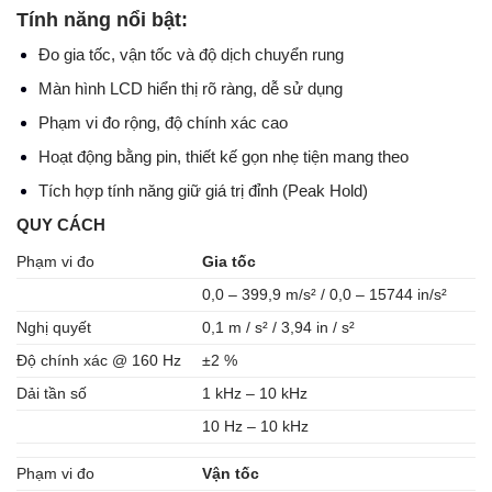
Tính năng nổi bật:
Đo gia tốc, vận tốc và độ dịch chuyển rung
Màn hình LCD hiển thị rõ ràng, dễ sử dụng
Phạm vi đo rộng, độ chính xác cao
Hoạt động bằng pin, thiết kế gọn nhẹ tiện mang theo
Tích hợp tính năng giữ giá trị đỉnh (Peak Hold)
QUY CÁCH
Phạm vi đo
Gia tốc
0,0 – 399,9 m/s² / 0,0 – 15744 in/s²
Nghị quyết
0,1 m / s² / 3,94 in / s²
Độ chính xác @ 160 Hz
±2 %
Dải tần số
1 kHz – 10 kHz
10 Hz – 10 kHz
Phạm vi đo
Vận tốc