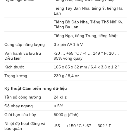
Tiếng Tây Ban Nha, tiếng Ý, tiếng Hà
Lan
Tiếng Bồ Đào Nha, Tiếng Thổ Nhĩ Kỳ,
Tiếng Ba Lan
Tiếng Nga, tiếng Trung, tiếng Nhật
Cung cấp năng lượng
3 x pin AA 1.5 V
Vận hành và lưu trữ
-20 … +65 °C / -4 … 149 ° F; 10 …
Điều kiện
95% vòng quay
Kích thước
165 x 85 x 32 mm / 6.4 x 3.3 x 1.2 “
Trọng lượng
239 g / 8,4 oz
Kỹ thuật Cảm biến rung dữ liệu
Tần số cộng hưởng
24 kHz
Độ nhạy ngang
≤ 5%
Giới hạn tiêu hủy
5000 g (đỉnh)
Nhiệt độ hoạt động và
-55 … +150 °C / -67 … 302 ° F
bảo quản