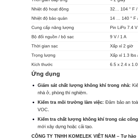
Nhiệt độ hoạt động
32… 104 ° F /
Nhiệt độ bảo quản
14 … 140 ° F 
Cung cấp năng lượng
Pin LiPo 7.4 
Bộ đổi nguồn / bộ sạc
9 V / 1 A
Thời gian sạc
Xấp xỉ 2 giờ
Trọng lượng
Xấp xỉ 1.3 lbs 
Kích thước
6.5 x 2.4 x 1.
Ứng dụng
Giám sát chất lượng không khí trong nhà:
Ki
nhà ở, phòng thí nghiệm.
Kiểm tra môi trường làm việc:
Đảm bảo an toà
VOC.
Kiểm tra chất lượng không khí trong các công
mới xây dựng hoặc cải tạo.
CÔNG TY TNHH KOMELEK VIỆT NAM – Tự hào là 