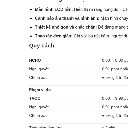
Màn hình LCD lớn:
Hiển thị rõ ràng nồng độ H
Cảnh báo âm thanh và hình ảnh:
Màn hình chuy
Thiết kế nhỏ gọn và chắc chắn:
Dễ dàng mang th
Thao tác đơn giản:
Chỉ với ba nút bấm, người dù
Quy cách
HCHO
0,00… 5,00 p
Nghị quyết
0,01 ppm hoặ
Chính xác
± 5% giá trị đ
Phạm vi đo
TVOC
0,00… 9,99 p
Nghị quyết
0,01 ppm hoặ
Chính xác
± 5% giá trị đ
Thời gian đáp ứng
< 2 giây