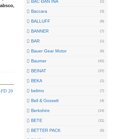
BẠC ĐẠN INA
(1)
absco,
Baccara
(3)
BALLUFF
(8)
BANNER
(7)
BAR
(1)
Bauer Gear Motor
(6)
Baumer
(42)
BEINAT
(37)
BEKA
(1)
belimo
(7)
Bell & Gossett
(4)
Berkshire
(14)
BETE
(11)
BETTER PACK
(5)