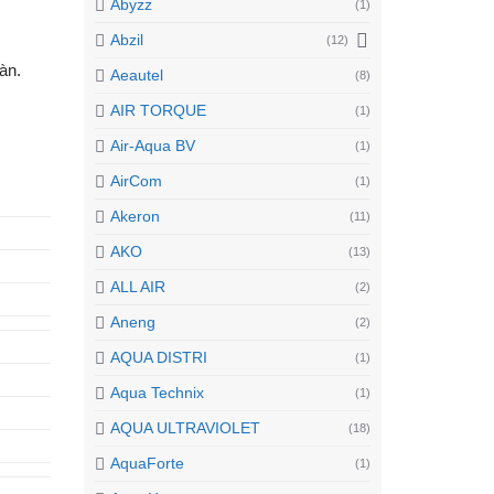
Abyzz
(1)
Abzil
(12)
àn.
Aeautel
(8)
AIR TORQUE
(1)
Air-Aqua BV
(1)
AirCom
(1)
Akeron
(11)
AKO
(13)
ALL AIR
(2)
Aneng
(2)
AQUA DISTRI
(1)
Aqua Technix
(1)
AQUA ULTRAVIOLET
(18)
AquaForte
(1)