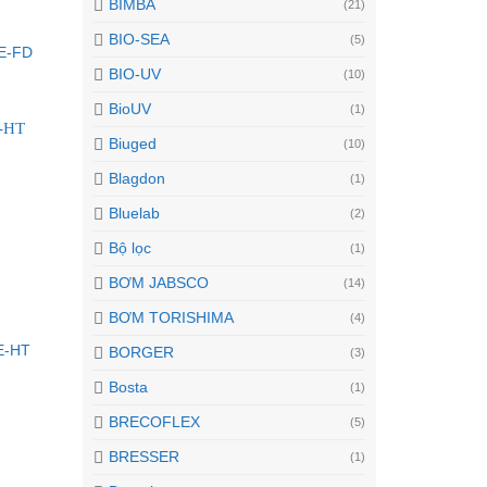
BIMBA
(21)
BIO-SEA
(5)
E-FD
BIO-UV
(10)
BioUV
(1)
Biuged
(10)
Blagdon
(1)
Bluelab
(2)
Bộ lọc
(1)
BƠM JABSCO
(14)
BƠM TORISHIMA
(4)
E-HT
BORGER
(3)
Bosta
(1)
BRECOFLEX
(5)
BRESSER
(1)