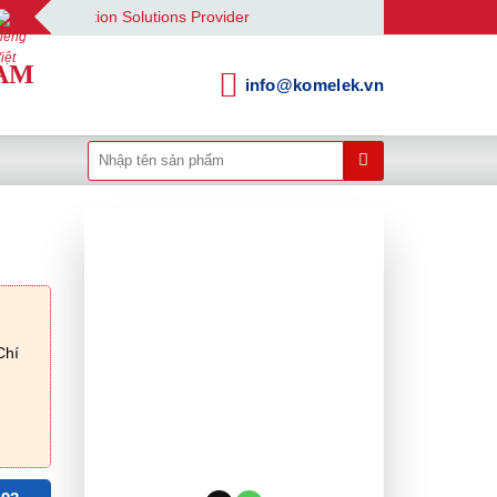
utomation Solutions Provider
AM
info@komelek.vn
Tìm
kiếm:
Chí