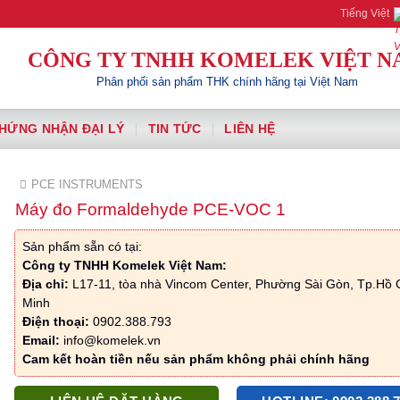
Komelek | Your A
Tiếng Việt
CÔNG TY TNHH KOMELEK VIỆT N
Phân phối sản phẩm THK chính hãng tại Việt Nam
HỨNG NHẬN ĐẠI LÝ
TIN TỨC
LIÊN HỆ
PCE INSTRUMENTS
Máy đo Formaldehyde PCE-VOC 1
Sản phẩm sẵn có tại:
Công ty TNHH Komelek Việt Nam:
Địa chỉ:
L17-11, tòa nhà Vincom Center, Phường Sài Gòn, Tp.Hồ 
Minh
Điện thoại:
0902.388.793
Email:
info@komelek.vn
Cam kết hoàn tiền nếu sản phẩm không phải chính hãng