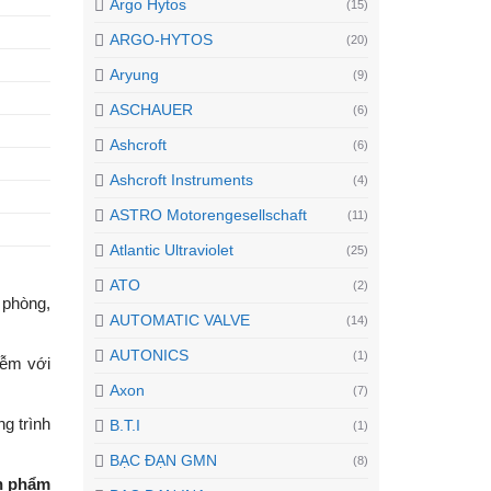
Argo Hytos
(15)
ARGO-HYTOS
(20)
Aryung
(9)
ASCHAUER
(6)
Ashcroft
(6)
Ashcroft Instruments
(4)
ASTRO Motorengesellschaft
(11)
Atlantic Ultraviolet
(25)
ATO
(2)
 phòng,
AUTOMATIC VALVE
(14)
AUTONICS
(1)
iễm với
Axon
(7)
g trình
B.T.I
(1)
BẠC ĐẠN GMN
(8)
n phẩm