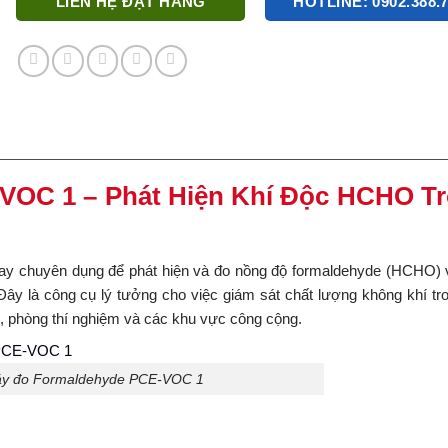
LIÊN HỆ ĐẶT HÀNG
HOTLINE: 0902.388.
VOC 1 – Phát Hiện Khí Độc HCHO T
 tay chuyên dụng để phát hiện và đo nồng độ formaldehyde (HCHO) 
Đây là công cụ lý tưởng cho việc giám sát chất lượng không khí tr
, phòng thí nghiệm và các khu vực công cộng.
áy đo Formaldehyde PCE-VOC 1