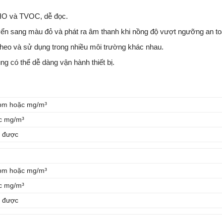
CHO và TVOC, dễ đọc.
ển sang màu đỏ và phát ra âm thanh khi nồng độ vượt ngưỡng an to
eo và sử dụng trong nhiều môi trường khác nhau.
ng có thể dễ dàng vận hành thiết bị.
pm hoặc mg/m³
c mg/m³
o được
pm hoặc mg/m³
c mg/m³
o được