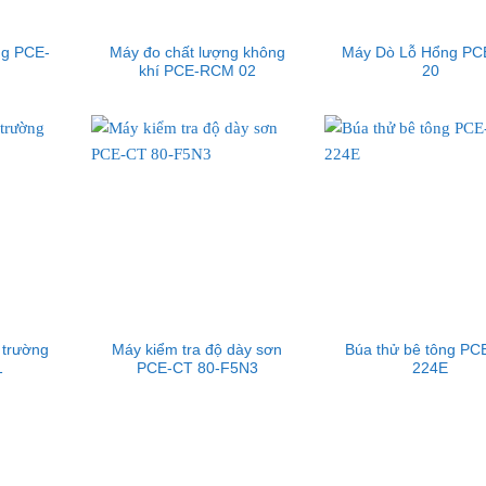
ng PCE-
Máy đo chất lượng không
Máy Dò Lỗ Hổng PC
khí PCE-RCM 02
20
 trường
Máy kiểm tra độ dày sơn
Búa thử bê tông PC
1
PCE-CT 80-F5N3
224E