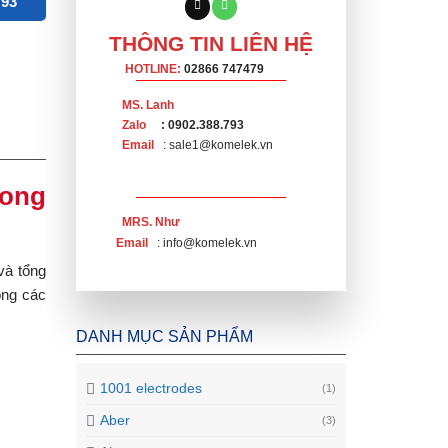
793
THÔNG TIN LIÊN HỆ
HOTLINE:
02866 747479
MS. Lanh
Zalo
: 0902.388.793
Email
: sale1@komelek.vn
rong
MRS. Như
Email
: info@komelek.vn
và tổng
ong các
DANH MỤC SẢN PHẨM
1001 electrodes
(1)
Aber
(3)